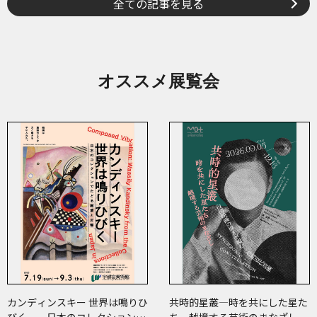
全ての記事を見る
オススメ展覧会
カンディンスキー 世界は鳴りひ
共時的星叢―時を共にした星た
びく ―日本のコレクションで
ち 越境する芸術のまなざし