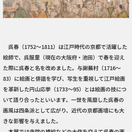
呉春（1752～1811）は江戸時代の京都で活躍した
絵師で、呉服里（現在の大阪府・池田）で春を迎え
た際に呉春と名を改めました。与謝蕪村（1716～
83）に絵画と俳諧を学び、写生を重視して江戸絵画
を革新した円山応挙（1733～95）とは絵画の技につ
いて語り合ったといいます。一世を風靡した呉春の
画風は四条派として広がり、近代の京都画壇にも大
きな影響を与えました。
本展では寺院の襖絵などの大作を交えて呉春の画