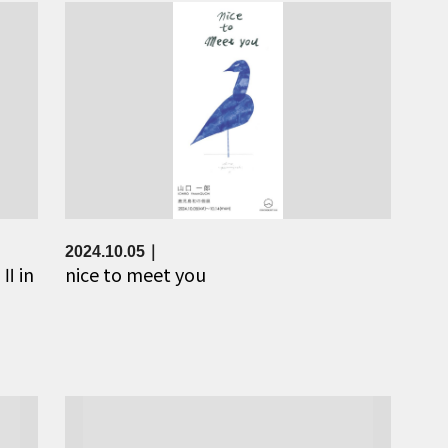
2024.10.05
 in
nice to meet you