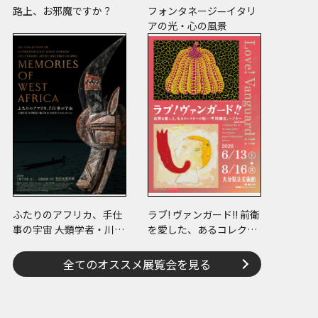
路上、お邪魔ですか？
フォンタネージ—イタリ
アの光・心の風景
ふたりのアフリカ、手仕
ラブ! ヴァンガード!! 前衛
事の宇宙 ――人類学者・川田
を愛した、あるコレクタ
順造と陶芸作家・小川待
ーの眼 ―草間彌生、ヘイ
子のコレクション
ター and more
全てのオススメ展覧会を見る