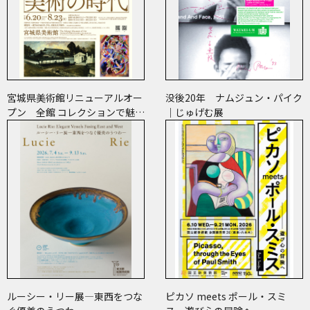
宮城県美術館リニューアルオー
没後20年 ナムジュン・パイク
プン 全館 コレクションで魅せ
｜じゅげむ展
ます 美術の時代
ルーシー・リー展―東西をつな
ピカソ meets ポール・スミ