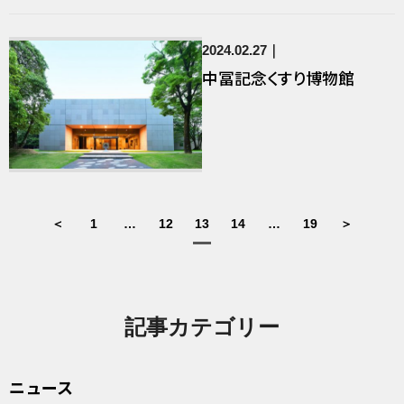
2024.02.27
中冨記念くすり博物館
＜
1
…
12
13
14
…
19
＞
記事カテゴリー
ニュース