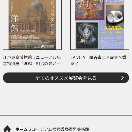
江戸東京博物館リニューアル記
LA VITA 絹谷幸二×幸太×香
念特別展「洋館 明治の夢と挑
菜子
戦」
全てのオススメ展覧会を見る
ホーム
ミュージアム検索
香月泰男美術館