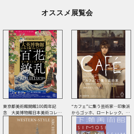
オススメ展覧会
東京都美術館開館100周年記
“カフェ”に集う芸術家―印象派
念 大英博物館日本美術コレク
からゴッホ、ロートレック、ピ
ション 百花繚乱～海を越えた
カソまで
江戸絵画