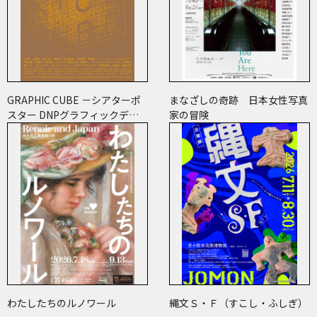
GRAPHIC CUBE －シアターポ
まなざしの奇跡 日本女性写真
スター DNPグラフィックデザ
家の冒険
イン・アーカイブより
わたしたちのルノワール
縄文Ｓ・Ｆ（すこし・ふしぎ）