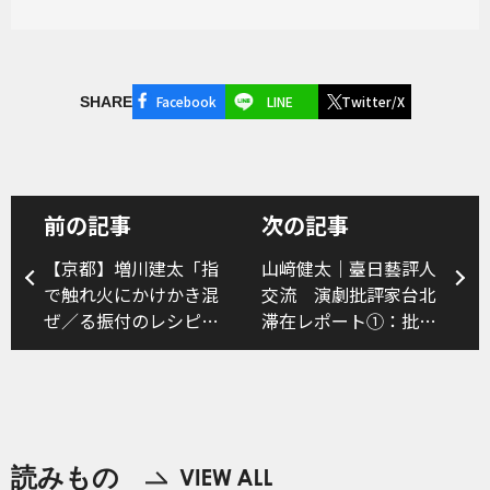
Facebook
LINE
Twitter/X
SHARE
前の記事
次の記事
【京都】増川建太「指
山﨑健太｜臺日藝評人
で触れ火にかけかき混
交流 演劇批評家台北
ぜ／る振付のレシピ
滞在レポート①：批評
にんじん断面指なぞり
編
ショー」
読みもの