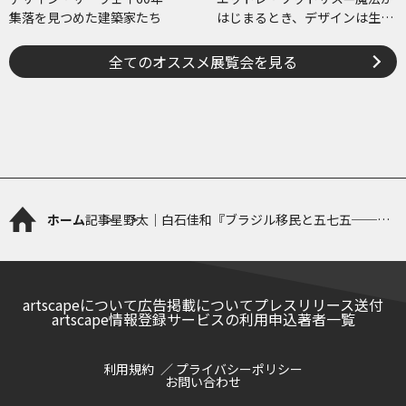
集落を見つめた建築家たち
はじまるとき、デザインは生ま
れる
全てのオススメ展覧会を見る
ホーム
記事
星野太｜白石佳和『ブラジル移民と五七五──ブ
ラジル国際俳句（ハイク）のトランスカルチュラ
ルな展開』
artscapeについて
広告掲載について
プレスリリース送付
artscape情報登録サービスの利用申込
著者一覧
利用規約
プライバシーポリシー
お問い合わせ