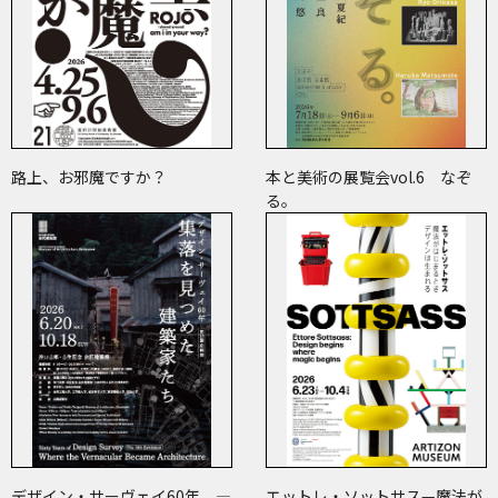
路上、お邪魔ですか？
本と美術の展覧会vol.6 なぞ
る。
デザイン・サーヴェイ60年 ―
エットレ・ソットサス—魔法が