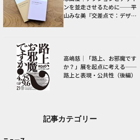
ンを並走させるために──平
山みな美『交差点で：デザイ
ン、言語、経験』／前編
高嶋慈｜「路上、お邪魔です
か？」展を起点に考える──
路上と表現・公共性（後編）
記事カテゴリー
ニュース