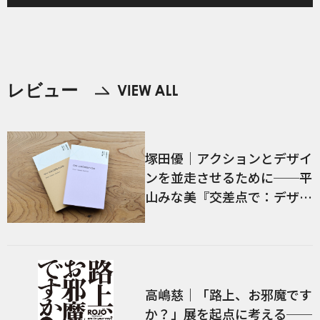
レビュー
塚田優｜アクションとデザイ
ンを並走させるために──平
山みな美『交差点で：デザイ
ン、言語、経験』／前編
高嶋慈｜「路上、お邪魔です
か？」展を起点に考える──