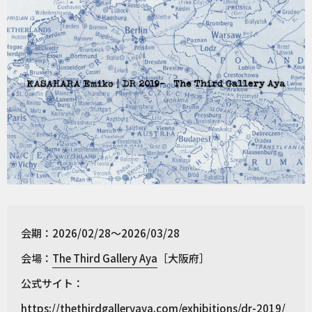
会期：2026/02/28～2026/03/28
会場：
The Third Gallery Aya
［大阪府］
公式サイト：
https://thethirdgalleryaya.com/exhibitions/dr-2019/