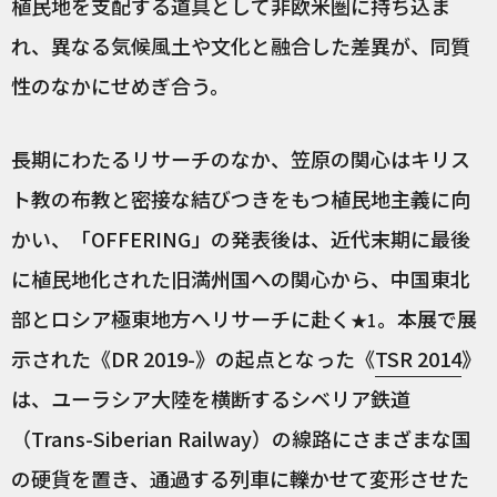
植民地を支配する道具として非欧米圏に持ち込ま
れ、異なる気候風土や文化と融合した差異が、同質
性のなかにせめぎ合う。
長期にわたるリサーチのなか、笠原の関心はキリス
ト教の布教と密接な結びつきをもつ植民地主義に向
かい、「OFFERING」の発表後は、近代末期に最後
に植民地化された旧満州国への関心から、中国東北
部とロシア極東地方へリサーチに赴く
。本展で展
★1
示された《DR 2019-》の起点となった《
TSR 2014
》
は、ユーラシア大陸を横断するシベリア鉄道
（Trans-Siberian Railway）の線路にさまざまな国
の硬貨を置き、通過する列車に轢かせて変形させた