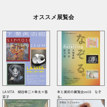
オススメ展覧会
LA VITA 絹谷幸二×幸太×香
本と美術の展覧会vol.6 なぞ
菜子
る。