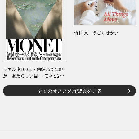
竹村 京 うごくせかい
モネ没後100年・開館25周年記
念 あたらしい目 ― モネと21
世紀のアート
全てのオススメ展覧会を見る