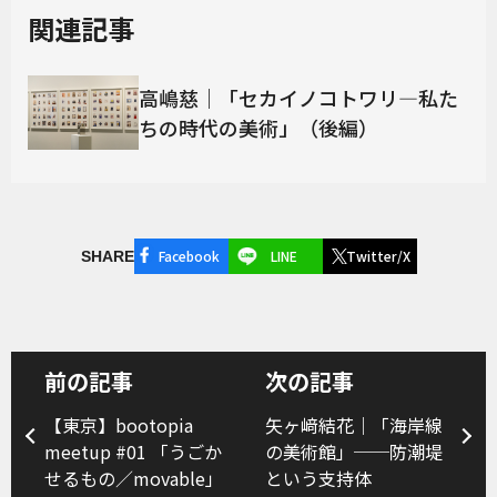
関連記事
高嶋慈｜「セカイノコトワリ―私た
ちの時代の美術」（後編）
Facebook
LINE
Twitter/X
SHARE
前の記事
次の記事
【東京】bootopia
矢ヶ﨑結花｜「海岸線
meetup #01 「うごか
の美術館」──防潮堤
せるもの／movable」
という支持体