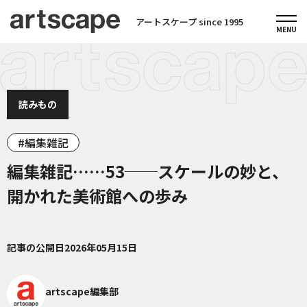
アートスケープ since 1995
読みもの
編集雑記
編集雑記……53──スケールの妙と、
開かれた美術館への歩み
記事の公開日
2026年05月15日
artscape編集部