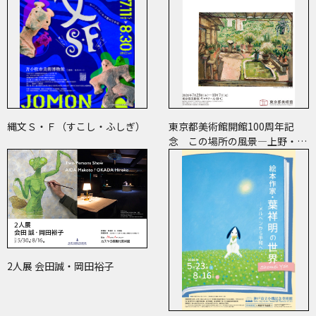
縄文Ｓ・Ｆ（すこし・ふしぎ）
東京都美術館開館100周年記
念 この場所の風景―上野・大
牟田・ブエノスアイレス
2人展 会田誠・岡田裕子