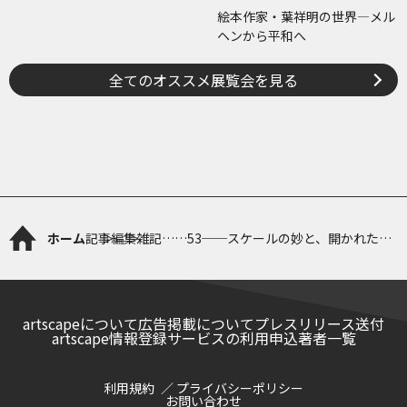
絵本作家・葉祥明の世界―メル
ヘンから平和へ
全てのオススメ展覧会を見る
ホーム
記事
編集雑記……53──スケールの妙と、開かれた美
術館への歩み
artscapeについて
広告掲載について
プレスリリース送付
artscape情報登録サービスの利用申込
著者一覧
利用規約
プライバシーポリシー
お問い合わせ