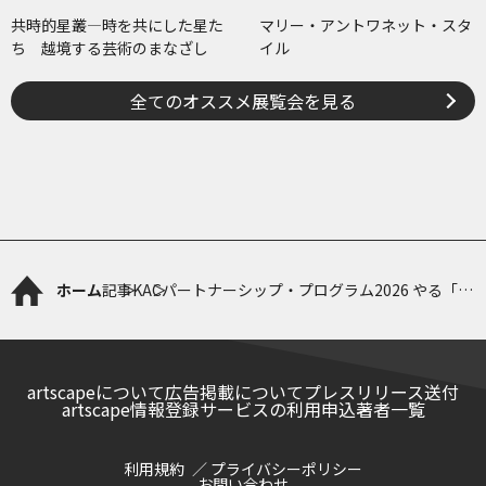
共時的星叢―時を共にした星た
マリー・アントワネット・スタ
ち 越境する芸術のまなざし
イル
全てのオススメ展覧会を見る
ホーム
記事
KACパートナーシップ・プログラム2026 やる「宴
の使い道 USAGE of UTAGE」
artscapeについて
広告掲載について
プレスリリース送付
artscape情報登録サービスの利用申込
著者一覧
利用規約
プライバシーポリシー
お問い合わせ