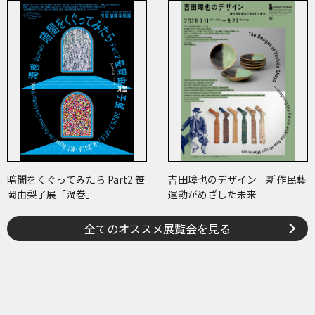
世紀のアート
暗闇をくぐってみたら Part2 笹
吉田璋也のデザイン 新作民藝
岡由梨子展「渦巻」
運動がめざした未来
全てのオススメ展覧会を見る