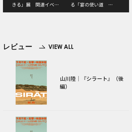
きる」展 関連イベン
る「宴の使い道
ト
USAGE of UTAGE」
レビュー
山川陸｜『シラート』（後
編）