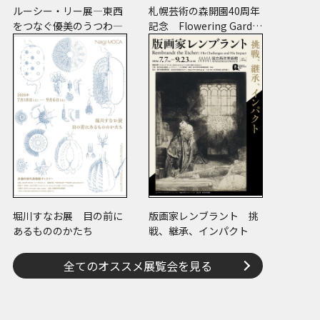
ルーシー・リー展―東西
札幌芸術の森開園40周年
をつなぐ優美のうつわ―
記念 Flowering Garde
n 花と獣 いろとかた
ち
堀川すなお展 目の前に
版画家レンブラント 挑
あるもののかたち
戦、継承、インパクト
全てのオススメ展覧会を見る