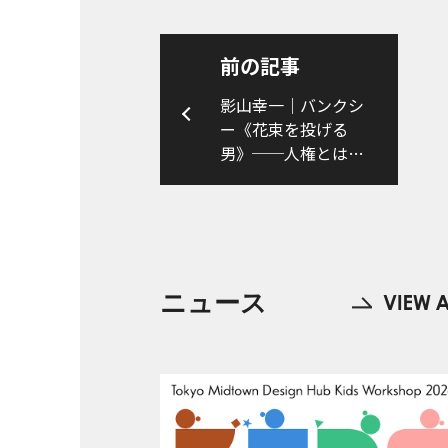
前の記事
影山幸一｜バンクシ
ー《花束を投げる
男》──人権とは何
か「毛利嘉孝」
ニュース