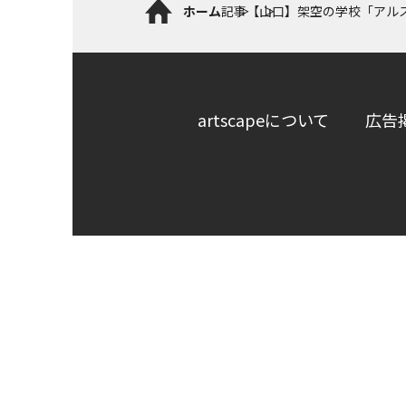
ホーム
記事
【山口】架空の学校「アル
artscapeについて
広告