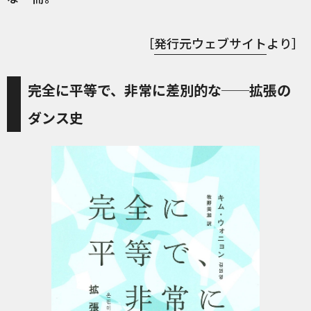
［
発行元ウェブサイト
より］
完全に平等で、非常に差別的な──拡張の
ダンス史