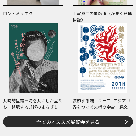
ロン・ミュエク
山室眞二の薯版画〈かまくら博
物誌〉
共時的星叢―時を共にした星た
装飾する魂 ユーロ=アジア世
ち 越境する芸術のまなざし
界をつなぐ文様の宇宙―縄文、
ケルトから、ねぶたまで
全てのオススメ展覧会を見る