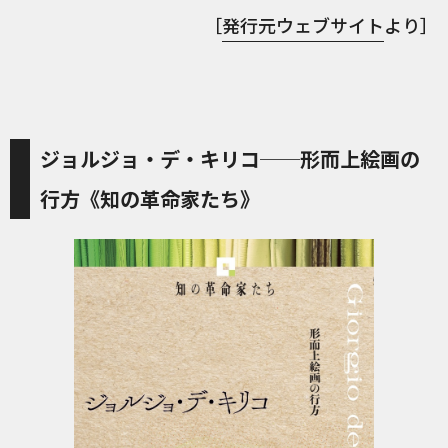
［
発行元ウェブサイト
より］
ジョルジョ・デ・キリコ──形而上絵画の
行方《知の革命家たち》