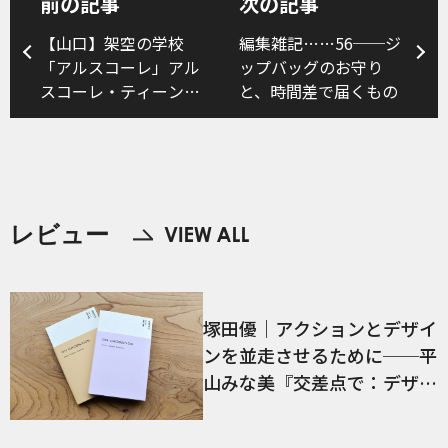
前の記事
次の記事
【山口】架空の学校
編集雑記……56──ジ
「アルスコーレ」アル
ップバッグのお守り
スコーレ・ティーン！
と、時間差で届くもの
参加者募集
レビュー
塚田優｜アクションとデザイ
ンを並走させるために──平
山みな美『交差点で：デザイ
ン、言語、経験』／前編