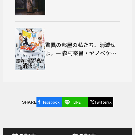
驚異の部屋の私たち、消滅せ
よ。— 森村泰昌・ヤノベケン
ジ・やなぎみわ —
Facebook
LINE
Twitter/X
SHARE