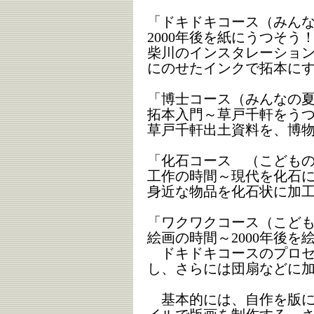
「ドキドキコース（みん
2000年後を紙にうつそう
柴川のインスタレーショ
にのせたインクで拓本に
「博士コース（みんなの
拓本入門～草戸千軒をう
草戸千軒出土資料を、博
「化石コース （こども
工作の時間～現代を化石
身近な物品を化石状に加
「ワクワクコース（こど
絵画の時間～2000年後を
ドキドキコースのプロセ
し、さらには団扇などに
基本的には、自作を版に