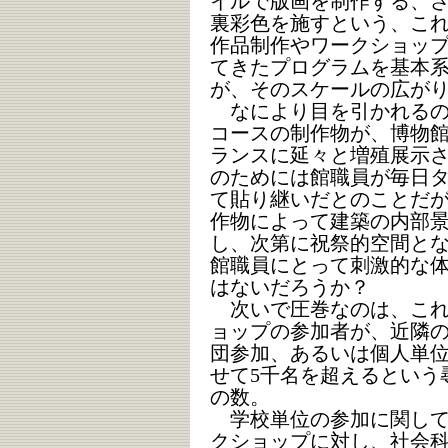
イルで版画を制作する、
裏彩色を施すという、こ
作品制作やワークショッ
てきたプログラムを基本
が、そのスケールの広が
なにより目を引かれるの
コースの制作物が、博物
ランスに延々と増殖展示
のためには館職員が毎日
て貼り継いだとのことだ
作物によって建築の内部
し、次第に祝祭的空間と
館職員にとって刺激的な
はないだろうか？
次いで圧巻なのは、これ
ョップの参加者が、近隣
団参加、あるいは個人単
せて5千名を超えるという
の数。
学校単位の参加に関して
クショップに対し、社会