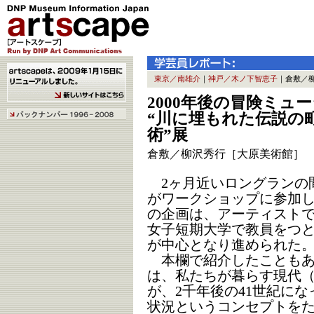
東京／南雄介
｜
神戸／木ノ下智恵子
｜倉敷／
2000年後の冒険ミュ
“川に埋もれた伝説の
術”展
倉敷／柳沢秀行［大原美術館］
2ヶ月近いロングランの
がワークショップに参加
の企画は、アーティスト
女子短期大学で教員をつ
が中心となり進められた
本欄で紹介したこともあ
は、私たちが暮らす現代（2
が、2千年後の41世紀に
状況というコンセプトを