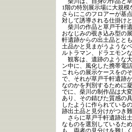
柴川は、自身の作品と草
1階の特別展示場に大規模
さらにこのフロアーが基
対して誘導される仕掛け
柴川の作品と草戸千軒遺
おなじみの覗き込み型の
軒遺跡からの出土品とと
土品かと見まがうような
ルトラマン、ドラエモン
観客は、遺跡のような大
ン中に、風化した携帯電
これらの展示ケースをの
で、それが草戸千軒遺跡
なのかを判別するために
でに、柴川の制作品は大
あり、その錆びた質感の
したように作られている
跡出土品と見分けがつき
さらに草戸千軒遺跡出土
なものを選別しているた
も、両者の見分けを難し