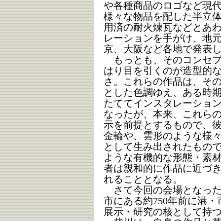
や各種商品のロゴなど現
様々な物品を配した半立
用済の耐火煉瓦などとあ
レーションを手がけ、地
京、大阪など各地で発表
もっとも、そのコンセプ
はり目を引くのが造型的
さ。これらの作品は、そ
とした色調ゆえ、ある時
たててインスタレーショ
なったが、本来、これら
示を前提とするもので、
金輪や、雲形のような様
として生み出されたもの
ような有機的な形態・素
者は親和的に作品に近づ
れることとなる。
さて今回の会場となった
市にある約750年前に港
展示・研究の核として持