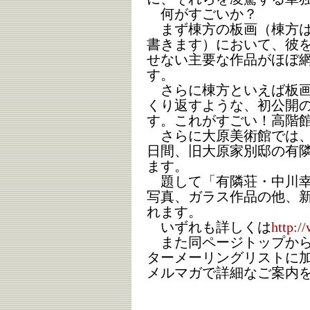
何がすごいか？
まず棟方の板画（棟方は
書きます）において、彼
せない主要な作品がほぼ
す。
さらに棟方といえば板画
くり返すような、初公開
す。これがすごい！高階
さらに大原美術館では、10
日間、旧大原家別邸の有
ます。
題して「有隣荘・中川幸
写真、ガラス作品の他、
れます。
いずれも詳しくは
http:/
また同ページトップから
ターメーリングリストに
メルマガで詳細なご案内