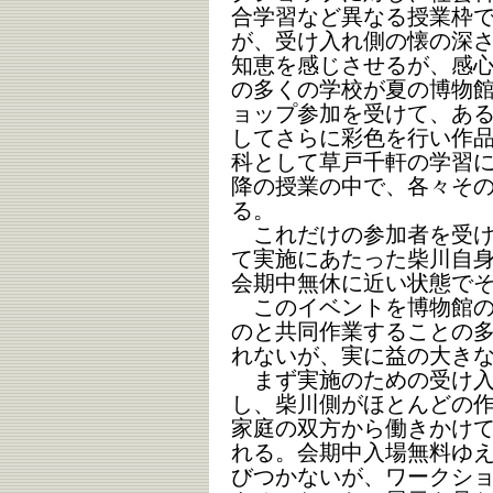
合学習など異なる授業枠
が、受け入れ側の懐の深
知恵を感じさせるが、感
の多くの学校が夏の博物
ョップ参加を受けて、あ
してさらに彩色を行い作
科として草戸千軒の学習に
降の授業の中で、各々そ
る。
これだけの参加者を受け
て実施にあたった柴川自
会期中無休に近い状態で
このイベントを博物館の
のと共同作業することの
れないが、実に益の大き
まず実施のための受け入
し、柴川側がほとんどの
家庭の双方から働きかけ
れる。会期中入場無料ゆ
びつかないが、ワークショ