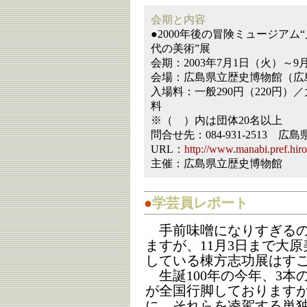
会期と内容
●2000年後の冒険ミュージアム
代の美術”展
会期：2003年7月1日（火）～9
会場：広島県立歴史博物館（広島
入場料：一般290円（220円）／
料
※（ ）内は団体20名以上
問合せ先：084-931-2513 
URL：
http://www.manabi.pref.hiro
主催：広島県立歴史博物館
●
学芸員レポート
手前味噌になりすぎるの
ますが、11月3日まで大
している棟方志功展はす
生誕100年の今年、3本
が全国行脚しております
に、それらを凌駕する単