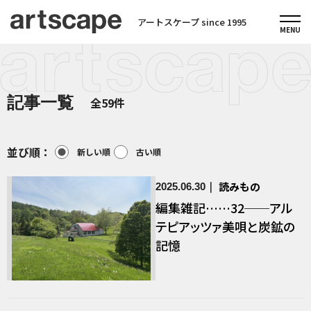
アートスケープ since 1995
記事一覧
全59件
並び順：
新しい順
古い順
読みもの
2025.06.30
編集雑記……32──アル
テピアッツァ美唄と炭鉱の
記憶