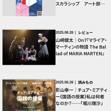
スカラシップ アート部門」
募集
レビュー
2025.06.26
山﨑健太｜On7『マライア・
マーティンの物語 The Bal
lad of MARIA MARTEN』
読みもの
2025.06.26
影山幸一｜チュア・ミアティ
ー《国語の授業》私は何者
なのか？──「堀川理沙」