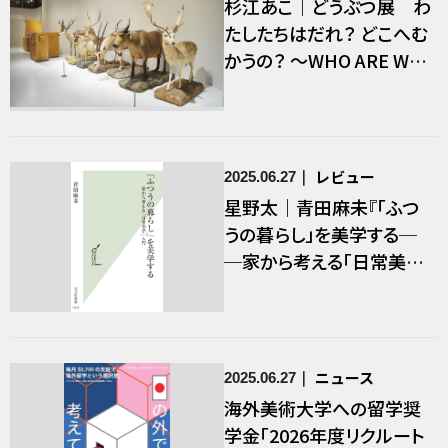
杉江あこ｜どうぶつ展 わ
たしたちはだれ？ どこへむ
かうの？ ～WHO ARE WE?
WHERE ARE WE GOING?
レビュー
2025.06.27
星野太｜青田麻未『「ふつ
うの暮らし」を美学する─
─家から考える「日常美学」
入門』
ニュース
2025.06.27
海外美術大学への留学奨
学金「2026年度リクルート