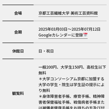
会場
京都工芸繊維大学 美術工芸資料館
2025年03月03日～2025年07月12日
会期
Googleカレンダーに登録
休館日
日・祝日
一般200円、大学生150円、高校生以下
無料
＊大学コンソーシアム京都に加盟する
大学の学生・院生は学生証の提示によ
り無料
観覧料
＊身体障害者手帳、療育手帳、精神障
害者保健福祉手帳、戦傷病者手帳また
は被爆者健康手帳をお持ちの方及び付