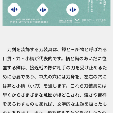
刀剣を装飾する刀装具は、鐔と三所物と呼ばれる
目貫・笄・小柄が代表的です。柄と鞘のあいだに位
置する鐔は、接近戦の際に相手の刀を受け止めるた
めに必要であり、中央の穴には刀身を、左右の穴に
は笄と小柄（小刀）を通します。これら刀装具には
早くからさまざまな意匠がほどこされ、強さや吉祥
をあらわすものもあれば、文学的な主題を扱ったも
のもあります。また、髷を整えるなど身だしなみの