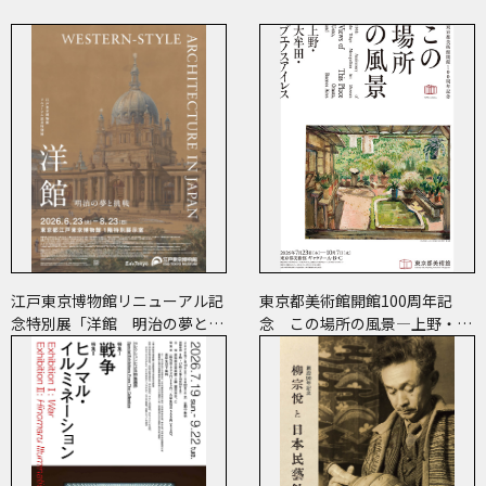
江戸東京博物館リニューアル記
東京都美術館開館100周年記
念特別展「洋館 明治の夢と挑
念 この場所の風景―上野・大
戦」
牟田・ブエノスアイレス