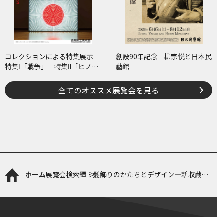
コレクションによる特集展示
創設90年記念 柳宗悦と日本民
特集Ⅰ「戦争」 特集Ⅱ「ヒノマ
藝館
ル・イルミネーション」
全てのオススメ展覧会を見る
ホーム
展覧会検索
鐔・髪飾りのかたちとデザイン―新収蔵品
を中心に