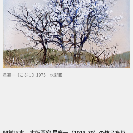
星襄一《こぶし》1975 水彩画
開館以来、木版画家 星襄一（1913-79）の作品を毎