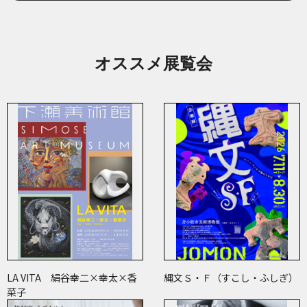
オススメ展覧会
LA VITA 絹谷幸二×幸太×香
縄文Ｓ・Ｆ（すこし・ふしぎ）
菜子