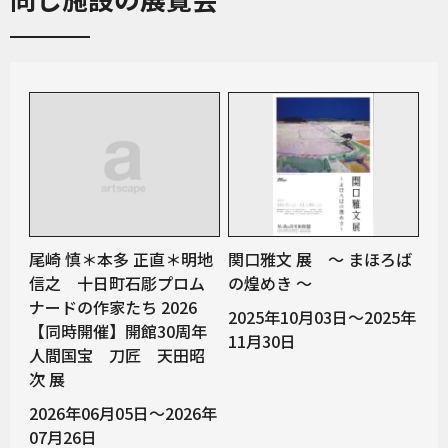
尾崎 慎＊本多 正直＊明地
関口雅文 展 ～ まほろば
信之 十日町石彫プロム
の煌めき ～
ナードの作家たち 2026
2025年10月03日～2025年
【同時開催】開館30周年
11月30日
人間国宝 刀匠 天田昭
次 展
2026年06月05日～2026年
07月26日