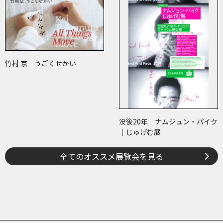
竹村 京 うごくせかい
没後20年 ナムジュン・パイク
｜じゅげむ展
全てのオススメ展覧会を見る