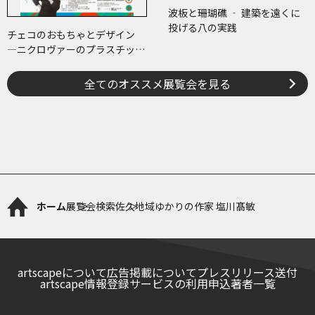
波板と珊瑚礁 ‐ 建築を遠くに
投げる八の実践
チェコのおもちゃとデザイン
―ニクロヴァーのプラスチッ
ク・トイから現代作家のアート
まで―
全てのオススメ展覧会を見る
ホーム
展覧会検索
佐久地域ゆかりの作家 塩川髙敏
artscapeについて
広告掲載について
プレスリリース送付
artscape情報登録サービスの利用申込
著者一覧