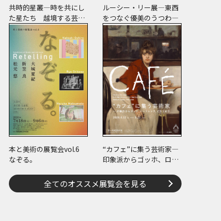
oday」 展示風景 1986年、雅陶堂ギャラリー（現 YOKOTA TOKYO） ©︎ One 
 撮影：Seiichiro Iwakami
共時的星叢―時を共にし
ルーシー・リー展―東西
た星たち 越境する芸術
をつなぐ優美のうつわ―
のまなざし
本と美術の展覧会vol.6
“カフェ”に集う芸術家―
なぞる。
印象派からゴッホ、ロー
トレック、ピカソまで
全てのオススメ展覧会を見る