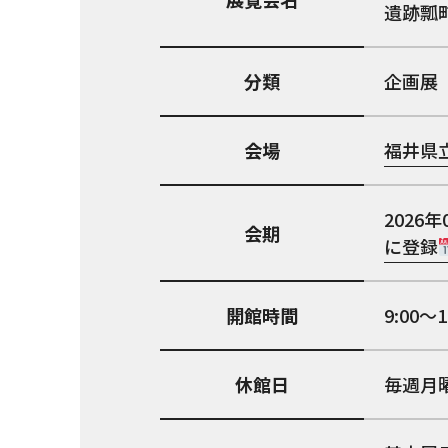
遺跡瓢
分類
企画展
会場
福井県
2026年
会期
に登録
開館時間
9:00～
休館日
毎週月