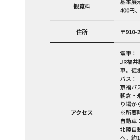
基本展
観覧料
400円
住所
910-
電車：
JR福
車。徒歩
バス：
京福バ
朝倉・
り場か
アクセス
※所要
自動車
北陸自
へ。約1