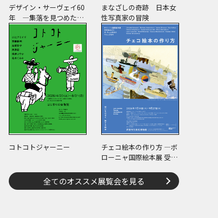
デザイン・サーヴェイ60
まなざしの奇跡 日本女
年 ―集落を見つめた建
性写真家の冒険
築家たち
コトコトジャーニー
チェコ絵本の作り方 ―ボ
ローニャ国際絵本展 受賞
絵本から日･チェコ共作
のコミックまで―
全てのオススメ展覧会を見る