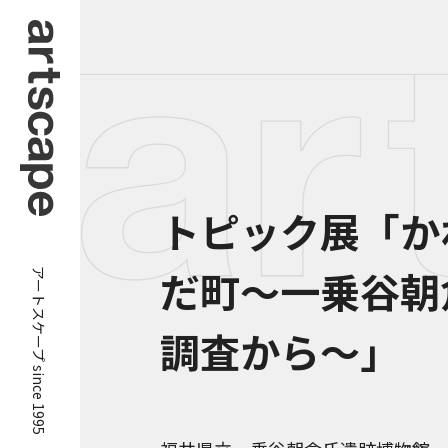
トピック展「か
アートスケープ since 1995
だ町～一乗谷朝
調査から～」