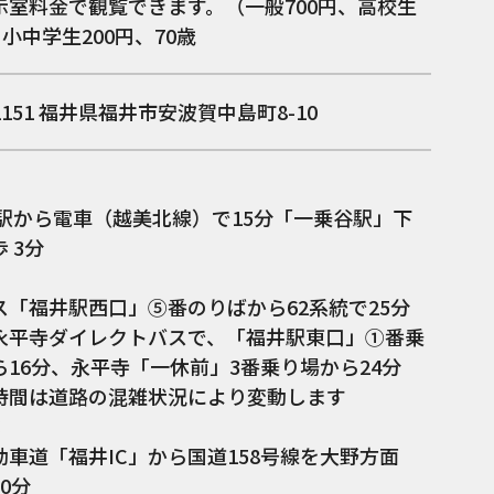
示室料金で観覧できます。（一般700円、高校生
、小中学生200円、70歳
2151
福井県福井市安波賀中島町8-10
井駅から電車（越美北線）で15分「一乗谷駅」下
 3分
ス「福井駅西口」⑤番のりばから62系統で25分
永平寺ダイレクトバスで、「福井駅東口」①番乗
ら16分、永平寺「一休前」3番乗り場から24分
時間は道路の混雑状況により変動します
：
動車道「福井IC」から国道158号線を大野方面
0分