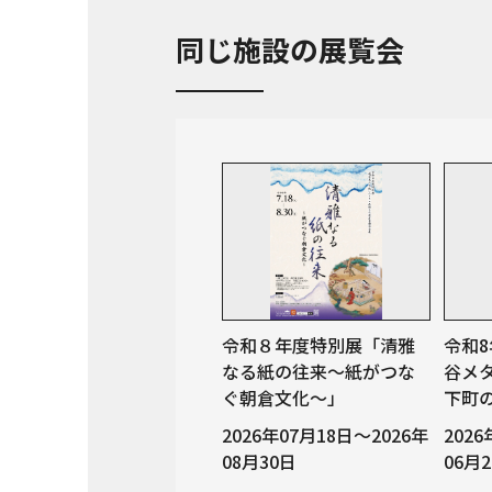
同じ施設の展覧会
令和８年度特別展「清雅
令和
なる紙の往来～紙がつな
谷メ
ぐ朝倉文化～」
下町
2026年07月18日～2026年
202
08月30日
06月