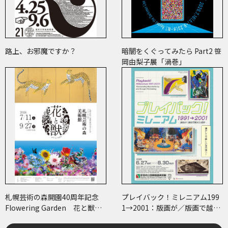
路上、お邪魔ですか？
暗闇をくぐってみたら Part2 笹
岡由梨子展「渦巻」
札幌芸術の森開園40周年記念
プレイバック！ミレニアム199
Flowering Garden 花と獣
1→2001：版画が／版画で越え
いろとかたち
た境界