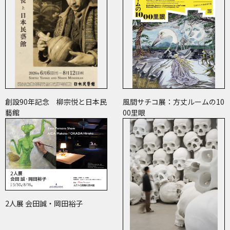
創設90年記念 柳宗悦と日本民
風間サチコ展：方丈ルームの10
藝館
00里眼
2人展 会田誠・岡田裕子