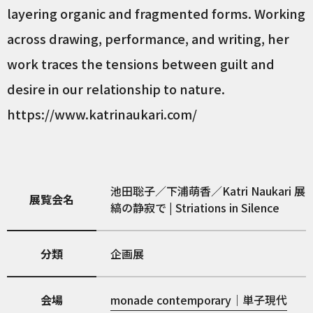
layering organic and fragmented forms. Working
across drawing, performance, and writing, her
work traces the tensions between guilt and
desire in our relationship to nature.
https://www.katrinaukari.com/
池田聡子／下浦萌香／Katri Naukari 展
展覧会名
縞の静寂で | Striations in Silence
分類
企画展
会場
monade contemporary｜単子現代