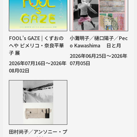
FOOL’s GAZE | くずおの
小灘明子／樋口陽子／Pec
へや ピメリコ・奈良平華
o Kawashima 日と月
子 展
2026年06月25日～2026年
2026年07月16日～2026年
07月05日
08月02日
田村尚子／アンソニー・プ