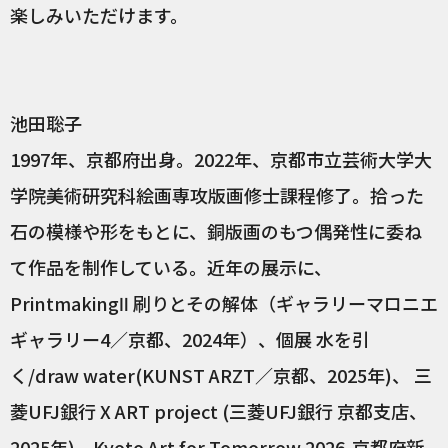
楽しみいただけます。
池田聡子
1997年、京都府出身。2022年、京都市立芸術大学大
学院美術研究科絵画専攻版画修士課程修了。拾った
石の模様や形をもとに、銅版画のもつ偶発性に委ね
て作品を制作している。近年の展示に、
PrintmakingⅡ 刷りとその解体（ギャラリーマロニエ
ギャラリー4／京都、2024年）、個展 水を引
く/draw water(KUNST ARZT／京都、2025年)、 三
菱UFJ銀行 X ART project (三菱UFJ銀行 京都支店、
2025年)、Kyoto Art for Tomorrow 2026-京都府新