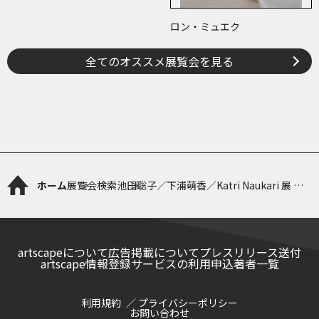
ロン・ミュエク
全てのオススメ展覧会を見る
ホーム
展覧会検索
池田聡子／下浦萌香／Katri Naukari 展 縞
の静寂で | Striations in Silence
artscapeについて
広告掲載について
プレスリリース送付
artscape情報登録サービスの利用申込
著者一覧
利用規約
プライバシーポリシー
お問い合わせ