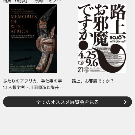
特集Ⅰ「戦争」 特集Ⅱ「ヒノマ
ル・イルミネーション」
ふたりのアフリカ、手仕事の宇
路上、お邪魔ですか？
宙 ――人類学者・川田順造と陶芸作
家・小川待子のコレクション
全てのオススメ展覧会を見る