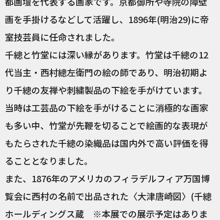
都画壇を代表する画家です。京都御所や寺院の障壁
画を手掛けるなどして活躍し、1896年(明治29)に帝
室技芸員に任命されました。
千總と竹堂には深い縁があります。竹堂は千總の12
代当主・西村總左衛門の絵の師であり、明治初期よ
り千總の友禅や刺繍製品の下絵を手がけています。
当時は工芸品の下絵を手がけることに消極的な画家
も多い中、竹堂が先鞭を切ることで絵画的な表現が
もたらされた千總の染織品は国内外で高い評価を得
ることとなりました。
また、1876年のアメリカのフィラデルフィア万国博
覧会に西村の名前で出品された〈大津唐崎図〉(千總
ホールディングス蔵 ※本展での展示予定はありま