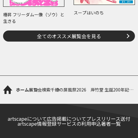
スープはいのち
椿昇 フリーダムー像（ゾウ）と
生きる
全てのオススメ展覧会を見る
ホーム
展覧会検索
千總の屏風祭2026 岸竹堂 生誕200年記念
「竹堂の屏風」
artscapeについて
広告掲載について
プレスリリース送付
artscape情報登録サービスの利用申込
著者一覧