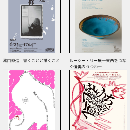
瀧口修造 書くことと描くこと
ルーシー・リー展―東西をつな
ぐ優美のうつわ―