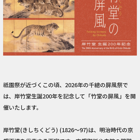
祇園祭が近づくこの頃、2026年の千總の屏風祭で
は、岸竹堂生誕200年を記念して「竹堂の屏風」を開
催いたします。
岸竹堂(きしちくどう) (1826〜97)は、明治時代の京