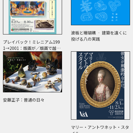
波板と珊瑚礁 ‐ 建築を遠くに
投げる八の実践
プレイバック！ミレニアム199
1→2001：版画が／版画で越え
た境界
安藤正子：普通の日々
マリー・アントワネット・スタ