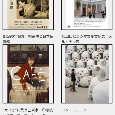
創設90年記念 柳宗悦と日本民
第12回ヒロシマ賞受賞記念 メ
藝館
ル・チン展
“カフェ”に集う芸術家―印象派
ロン・ミュエク