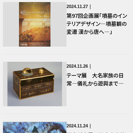
2024.11.27
第97回企画展「墳墓のイン
テリアデザイン―墳墓観の
変遷 漢から唐へ―」
2024.11.26
テーマ展 大名家族の日
常―儀礼から遊興まで―
2024.11.24