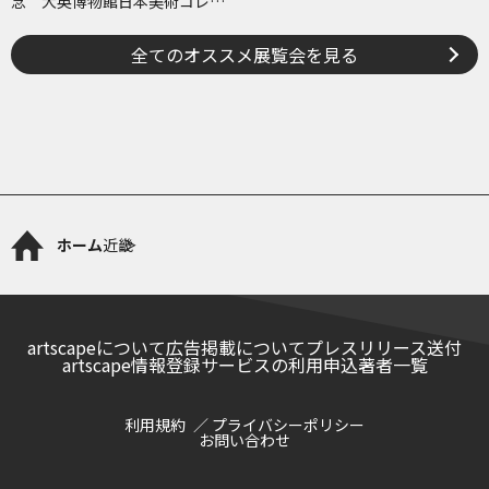
念 大英博物館日本美術コレク
ション 百花繚乱～海を越えた
江戸絵画
全てのオススメ展覧会を見る
ホーム
近畿
artscapeについて
広告掲載について
プレスリリース送付
artscape情報登録サービスの利用申込
著者一覧
利用規約
プライバシーポリシー
お問い合わせ