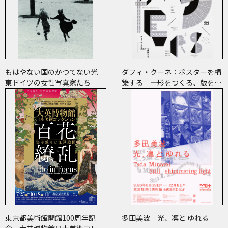
もはやない国のかつてない光
ダフィ・クーネ：ポスターを構
東ドイツの女性写真家たち
築する ―形をつくる、版をつ
くる、表現をつくる―
東京都美術館開館100周年記
多田美波―光、凛と ゆれる