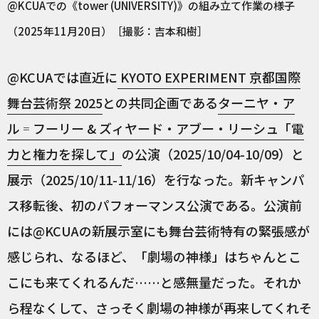
@KCUAでの《tower (UNIVERSITY)》の組み立て作業の様子
（2025年11月20日）［撮影：吉本和樹］
@KCUAでは直近に
KYOTO EXPERIMENT 京都国際
舞台芸術祭 2025
との共同企画である
ターニヤ・ア
ル゠フーリー & ズィヤード・アブー・リーシュ「電
力と権力を探して」
の公演（2025/10/04-10/09）と
展示（2025/10/11-11/16）を行なった。新キャンパ
ス移転後、初のパフォーマンス公演である。公演前
には@KCUAの新展示室にも舞台芸術特有の緊張感が
感じられ、なるほど、「劇場の神様」はちゃんとこ
こにも来てくれるんだ……と感無量だった。それか
ら程なくして、さっそく劇場の神様が再来してくれそ