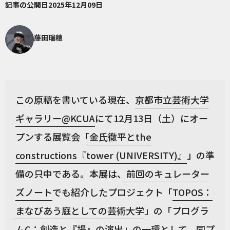
記事の公開日
2025年12月09日
藤田瑞穂
この原稿を書いている現在、
京都市立芸術大学
ギャラリー@KCUA
にて12月13日（土）にオー
プンする展覧会「
金氏徹平とthe
constructions『tower (UNIVERSITY)』
」の準
備の只中である。本展は、
前回のキュレーター
ズノート
でも紹介したプロジェクト「
TOPOS：
まなびあう庭としての芸術大学
」の「プログラ
ムC：創造と『場』の演出」の一環として、同プ