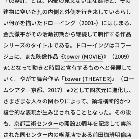
「tower」とは、内部の見えない歪な建物と、その
建物に空いた孔の内側と外側を行き来しているらし
い何かを描いたドローイング（2001-）にはじまる、
金氏徹平がその活動初期から継続して制作する作品
シリーズのタイトルである。ドローイングはコラー
ジュに、また映像作品《
tower (MOVIE)
》（2009）
となって動きと時間と含有するものへと発展して
★1
いく。やがて舞台作品『
tower (THEATER)
』（ロー
ムシアター京都、2017）
として四次元に進化し、
★2
さまざまな人々の関わりによって、領域横断的かつ
複合的な表現が生み出されることとなった。その後
も、
京都芸術センター
の開設20周年を記念して実施
された同センター内の喫茶店である前田珈琲明倫店