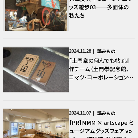
ッズ遊歩03──多面体の
私たち
読みもの
2024.11.28
「土門拳の何んでも帖」制
作チーム（土門拳記念館、
コマツ・コーポレーション）
×大澤夏美｜「撮る」とは
どういうことなのか。グッズ
で伝える土門拳の素顔と、
写真というメディアの奥深
読みもの
2024.11.07
さ
［PR］MMM × artscape ミ
ュージアムグッズフェア vo