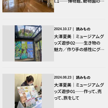
l.1──博物館、動物園のオ
リジナルグッズ
読みもの
2024.10.17
大澤夏美｜ミュージアムグ
ッズ遊歩02──生き物の
魅力／作り手の感性にグッ
ズを介して出会うこと
読みもの
2024.08.23
大澤夏美｜ミュージアムグ
ッズ遊歩01──作って、売
って、旅をして