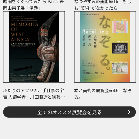
暗闇をくぐってみたら Part2 笹
なつやすみの美術館16 もし
岡由梨子展「渦巻」
も“美術”がなかったら
ふたりのアフリカ、手仕事の宇
本と美術の展覧会vol.6 なぞ
宙 ――人類学者・川田順造と陶芸作
る。
家・小川待子のコレクション
全てのオススメ展覧会を見る