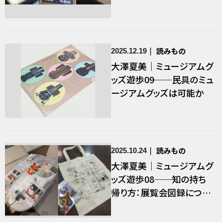
と自然史博物館の二つの
展示から考える
読みもの
2025.12.19
大澤夏美｜ミュージアムグ
ッズ遊歩09──民具のミュ
ージアムグッズは可能か
読みもの
2025.10.24
大澤夏美｜ミュージアムグ
ッズ遊歩08──知の持ち
帰り方：展覧会図録につい
て考える