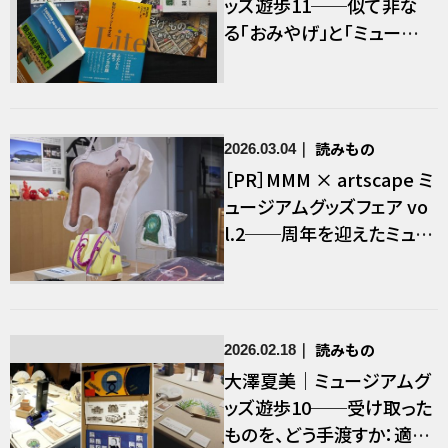
ッズ遊歩11──似て非な
る「おみやげ」と「ミュージ
アムグッズ」：観光学の視点
から
読みもの
2026.03.04
［PR］MMM × artscape ミ
ュージアムグッズフェア vo
l.2──周年を迎えたミュー
ジアムのオリジナルグッズ
読みもの
2026.02.18
大澤夏美｜ミュージアムグ
ッズ遊歩10──受け取った
ものを、どう手渡すか：適塾