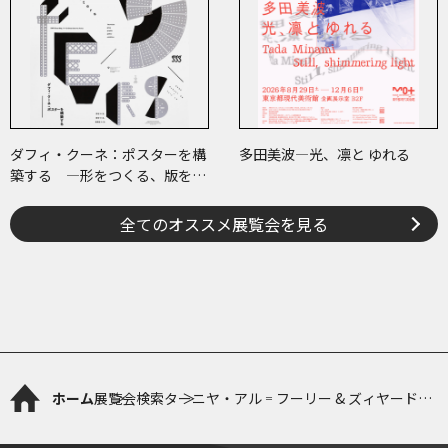
ダフィ・クーネ：ポスターを構
多田美波―光、凛と ゆれる
築する ―形をつくる、版をつ
くる、表現をつくる―
全てのオススメ展覧会を見る
ホーム
展覧会検索
ターニヤ・アル゠フーリー & ズィヤード・
アブー・リーシュ「電力と権力を探して」