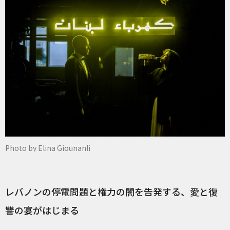
Photo by Elina Giounanli
レバノンの停電問題と権力の闇を告発する、愛と復
讐の宴がはじまる