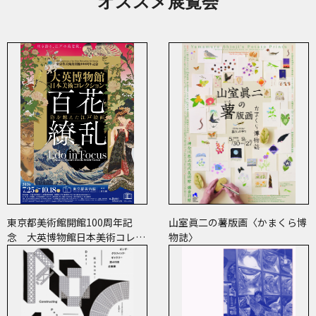
オススメ展覧会
東京都美術館開館100周年記
山室眞二の薯版画〈かまくら博
念 大英博物館日本美術コレク
物誌〉
ション 百花繚乱～海を越えた
江戸絵画