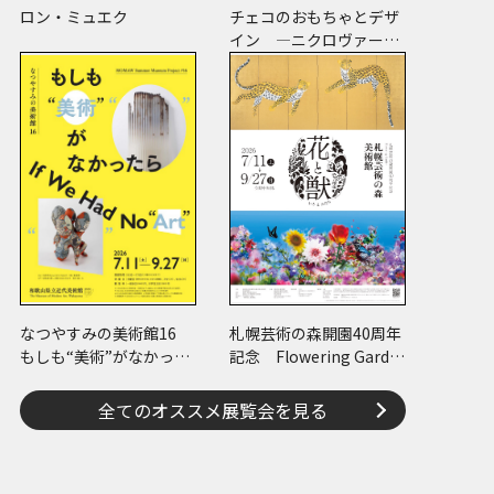
ロン・ミュエク
チェコのおもちゃとデザ
イン ―ニクロヴァーの
プラスチック・トイから
現代作家のアートまで―
なつやすみの美術館16
札幌芸術の森開園40周年
もしも“美術”がなかった
記念 Flowering Garde
ら
n 花と獣 いろとかた
ち
全てのオススメ展覧会を見る