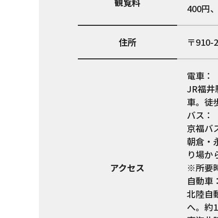
観覧料
400円
住所
910-
電車：
JR福
車。徒歩
バス：
京福バ
朝倉・
り場か
アクセス
※所要
自動車
北陸自
へ。約1