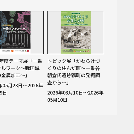
8年度テーマ展「一乗
トピック展「かわらけづ
タルワーク～戦国城
くりの住んだ町～一乗谷
の金属加工～」
朝倉氏遺跡瓢町の発掘調
査から～」
6年05月23日～2026年
29日
2026年03月10日～2026年
05月10日