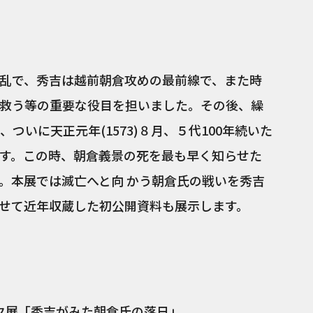
亀争乱で、秀吉は越前朝倉攻めの最前線で、また時
救う等の重要な役目を担いました。その後、繰
ついに天正元年(1573)８月、５代100年続いた
す。この時、朝倉義景の死を最も早く知らせた
。本展では滅亡へと向 かう朝倉氏の戦いを秀吉
せて近年収蔵した初公開資料も展示します。
ク展「秀吉がみた朝倉氏の落日」