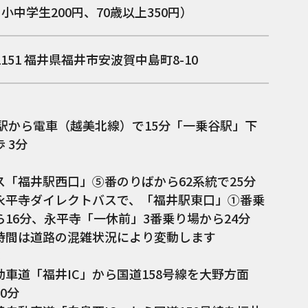
、小中学生200円、70歳以上350円）
2151
福井県福井市安波賀中島町8-10
井駅から電車（越美北線）で15分「一乗谷駅」下
 3分
ス「福井駅西口」⑤番のりばから62系統で25分
永平寺ダイレクトバスで、「福井駅東口」①番乗
ら16分、永平寺「一休前」3番乗り場から24分
時間は道路の混雑状況により変動します
：
動車道「福井IC」から国道158号線を大野方面
0分