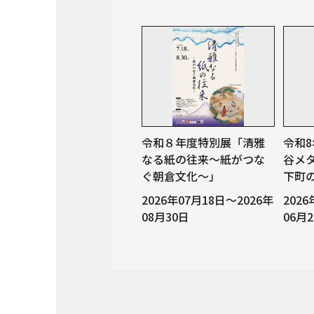
令和８年度特別展「清雅
令和
なる紙の往来～紙がつな
谷メ
ぐ朝倉文化～」
下町
2026年07月18日～2026年
202
08月30日
06月