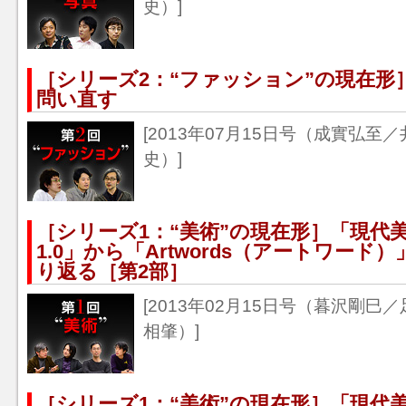
史）]
［シリーズ2：“ファッション”の現在形］19
問い直す
[2013年07月15日号（成實弘至
史）]
［シリーズ1：“美術”の現在形］「現代美術
1.0」から「Artwords（アートワード
り返る［第2部］
[2013年02月15日号（暮沢剛
相肇）]
［シリーズ1：“美術”の現在形］「現代美術