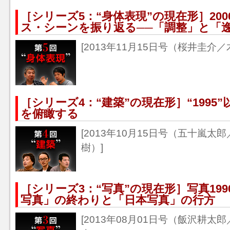
［シリーズ5：“身体表現”の現在形］20
ス・シーンを振り返る──「調整」と「
[2013年11月15日号（桜井圭介／
［シリーズ4：“建築”の現在形］“1995
を俯瞰する
[2013年10月15日号（五十嵐
樹）]
［シリーズ3：“写真”の現在形］写真1990
写真」の終わりと「日本写真」の行方
[2013年08月01日号（飯沢耕