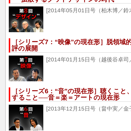
[2014年05月01日号（柏木博／
［シリーズ7：“映像”の現在形］脱領域
評の展開
[2014年01月15日号（越後谷卓
［シリーズ6：“音”の現在形］聴くこと
すること──音＝楽＝アートの現在形
[2013年12月15日号（畠中実／