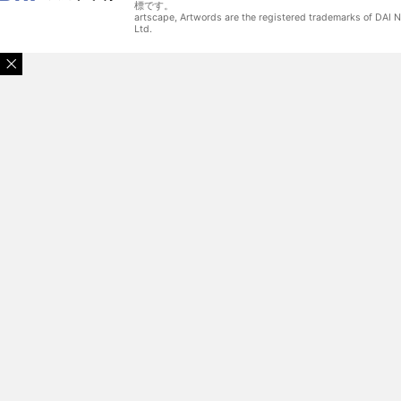
標です。
artscape, Artwords are the registered trademarks of DAI
Ltd.