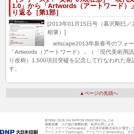
1.0」から「Artwords（アートワード
り返る［第1部］
[2013年01月15日号（暮沢剛
相肇）]
artscape2013年新春号のフォ
「Artwords（アートワード）」（「現代美術用語辞典
り改称）1,500項目突破を記念して行なわれた
す。
▲ページの先頭へ
©1996-
2026 DAI NIPPON PRINTING Co., Ltd.
掲載画像・その他の無断転載・転用を禁じます。
アートスケープ/artscapeは、大日本印刷株式会社が運営し
アートスケープ/artscape、アートワード/Artwordsは