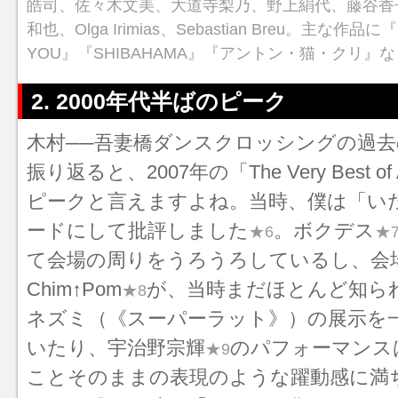
皓司、佐々木文美、大道寺梨乃、野上絹代、藤谷香
和也、Olga Irimias、Sebastian Breu。主な作品に『My
YOU』『SHIBAHAMA』『アントン・猫・クリ』
2. 2000年代半ばのピーク
木村──吾妻橋ダンスクロッシングの過
振り返ると、2007年の「The Very Best of 
ピークと言えますよね。当時、僕は「い
ードにして批評しました
。ボクデス
★6
★
て会場の周りをうろうろしているし、会
Chim↑Pom
が、当時まだほとんど知ら
★8
ネズミ（《スーパーラット》）の展示を
いたり、宇治野宗輝
のパフォーマンス
★9
ことそのままの表現のような躍動感に満