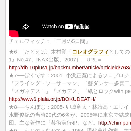
チェルフィッチュ「三月の5日間」
★6──たとえば、木村覚「
コレオグラフィ
としての
1』No.47、INAX出版、2007）。URL＝
http://db.10plus1.jp/backnumber/article/articleid/763/
★7──ぼくです：2001- 小浜正寛によるソロプロ
『フライング・ソーサーマン』『蟹ダンサー多喜二
『メガネデス！』『メカデス』『紙とロックwith pe
http://www6.plala.or.jp/BOKUDEATH/
★8──ちんぽむ：2005- 卯城竜太・林靖高・エリ
水野俊紀の当時20代の6名が、2005年に東京で結
団。主な著作に『芸術実行犯』など。
http://chimpom
★9──うじの・むねてる：1964- 現代美術作家。主