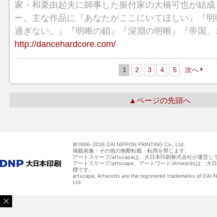
家・和栗由起夫に師事した振付家の大橋可也が結成
ー。主な作品に『あなたがここにいてほしい』『明
過ぎない。』『明晰の鎖』『深淵の明晰』『帝国、
http://dancehardcore.com/
1
2
3
4
5
次へ
▲ページの先頭へ
©1996-
2026 DAI NIPPON PRINTING Co., Ltd.
掲載画像・その他の無断転載・転用を禁じます。
アートスケープ/artscapeは、大日本印刷株式会社が運営し
アートスケープ/artscape、アートワード/Artwordsは
標です。
artscape, Artwords are the registered trademarks of DAI
Ltd.