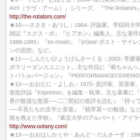
Arm（ラヴ・アーム）』シリーズ、『The Rotato
http://the-rotators.com/
★10──ささき・あつし：1964- 評論家、早稲田大
雑誌『エクス・ポ』『ヒアホン』編集人。主な著作
1988-1993』『ex-music』『(H)ear ポスト
ンの思想』など。
★11──しんたいひょうげんさーくる：2002- 常
ポラリーダンスユニット。主な作品に『範ちゃんへ
トバトルバージョン』『PERFORMANCECEREM
★12──おおたに・よしお：1972- 批評家、音楽家。1
楽批評誌『Espresso』を編集・執筆。主な著書
界の散漫な散策──二〇世紀の批評を読む』『持って
──不良たちの文学と音楽』『植草甚一の勉強』な
能を教えた学校』『東京大学のアルバート・アイラ
http://www.ootany.com/
★13──おおはしかくや・あんど・だんさーず：199