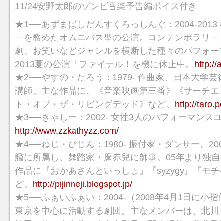
11/24安野太郎のゾンビ音楽予告編ボイス付き
★1──あずまばしだんすくろっしんぐ：2004-201
ーを務めたオムニバス型の公演。コンテンポラリー
劇、お笑いなどジャンルを横断した種々のパフォー
2013夏の公演「ファイナル！を機に休止中。
http:/
★2──やすの・たろう：1979- 作曲家、日本大学
講師。主な作品に、《音楽映画第三番》《サーチエ
ト・オブ・ザ・リビングデッド》など。
http://taro.
★3──きゃしー：2002- 女性3人のパフォーマンス
http://www.zzkathyzz.com/
★4──ねじ・ぴじん：1980- 振付家・ダンサー。20
艦に所属し、舞踏家・麿赤兒に師事。05年より独
作品に『おかあさんといっしょ』『syzygy』『モ
ど。
http://pijinneji.blogspot.jp/
★5──ふぁいふぁい：2004-（2008年4月1日に小指値
東京を中心に活動する劇団。主なメンバーは、北川