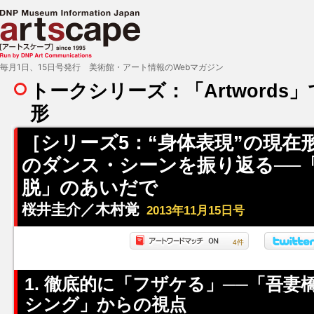
毎月1日、15日号発行 美術館・アート情報のWebマガジン
トークシリーズ：「Artwords
形
［シリーズ5：“身体表現”の現在形
のダンス・シーンを振り返る──
脱」のあいだで
桜井圭介／木村覚
2013年11月15日号
4件
1. 徹底的に「フザケる」──「吾
シング」からの視点