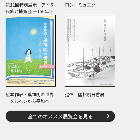
第11回特別展示 アイヌ
ロン・ミュエク
民族と博覧会 ―150年の
経験―
絵本作家・葉祥明の世界
追悼 國松明日香展
―メルヘンから平和へ
全てのオススメ展覧会を見る