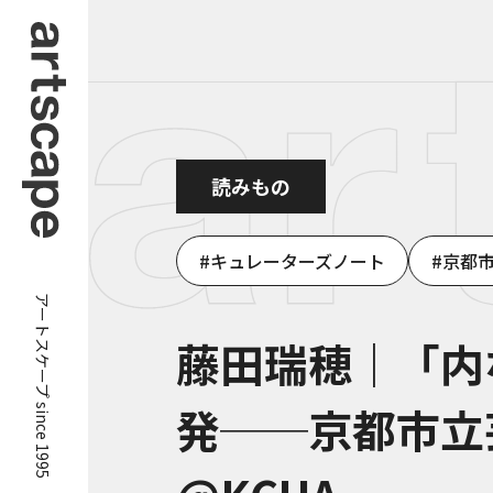
読みもの
キュレーターズノート
京都市
アートスケープ since 1995
藤田瑞穂｜「内
発──京都市立