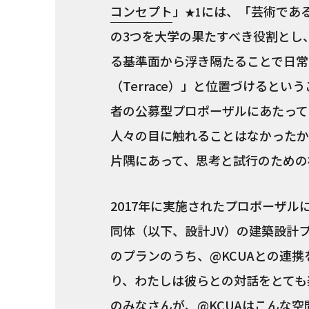
コンセプト
」
には、「芸術であ
★1
の3つを大学の果たすべき役割とし
る基準面から浮き隔たることで日常
（Terrace）」と位置づけると
者の公募型プロポーザルにあたって
人々の目に触れることはなかったか
片隅にあって、思考と試行のための
2017年に実施されたプロポーザル
同体（以下、設計JV）の建築設計
のプランのうち、@KCUAとの連
り、わたしは彼らとの対話をとても
のみなさんが、@KCUAはこんな