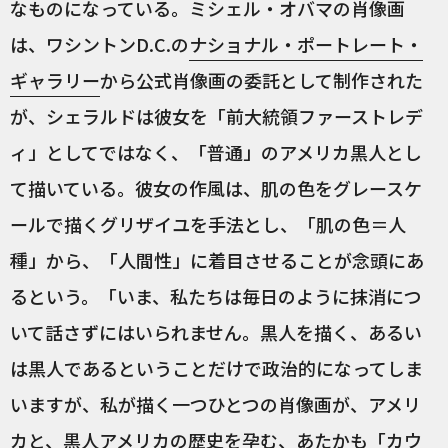
なものになっている。ミシェル・オバマの肖像画
は、ワシントンD.C.の
ナショナル・ポートレート・
ギャラリー
から公式肖像画の委託として制作された
が、シェラルドは彼女を「前大統領ファーストレデ
ィ」としてではなく、「普通」のアメリカ黒人とし
て描いている。彼女の作風は、肌の色をグレースケ
ールで描くグリザイユを手法とし、「肌の色＝人
種」から、「人間性」に着目させることが念頭にあ
るという。「いま、私たちは毎日のように抹消につ
いて話さずにはいられません。黒人を描く、あるい
は黒人であるということだけで政治的になってしま
いますが、私が描く一つひとつの肖像画が、アメリ
カと、黒人アメリカの歴史を孕む、あたかも「カウ