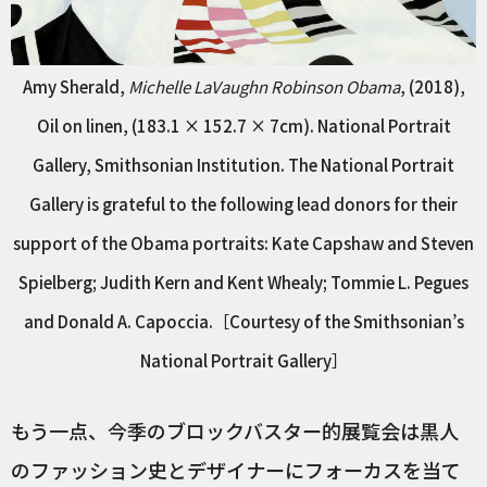
Amy Sherald,
Michelle LaVaughn Robinson Obama
, (2018),
Oil on linen, (183.1 × 152.7 × 7cm). National Portrait
Gallery, Smithsonian Institution. The National Portrait
Gallery is grateful to the following lead donors for their
support of the Obama portraits: Kate Capshaw and Steven
Spielberg; Judith Kern and Kent Whealy; Tommie L. Pegues
and Donald A. Capoccia.［Courtesy of the Smithsonian’s
National Portrait Gallery］
もう一点、今季のブロックバスター的展覧会は黒人
のファッション史とデザイナーにフォーカスを当て