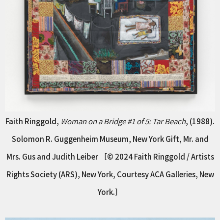
Faith Ringgold,
Woman on a Bridge #1 of 5: Tar Beach
, (1988).
Solomon R. Guggenheim Museum, New York Gift, Mr. and
Mrs. Gus and Judith Leiber ［© 2024 Faith Ringgold / Artists
Rights Society (ARS), New York, Courtesy ACA Galleries, New
York.］