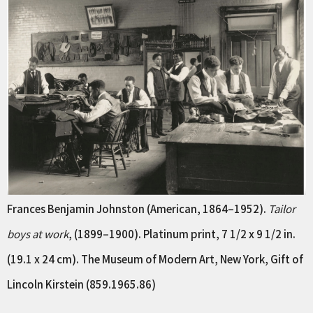
Frances Benjamin Johnston (American, 1864–1952).
Tailor
boys at work
, (1899–1900). Platinum print, 7 1/2 x 9 1/2 in.
(19.1 x 24 cm). The Museum of Modern Art, New York, Gift of
Lincoln Kirstein (859.1965.86)