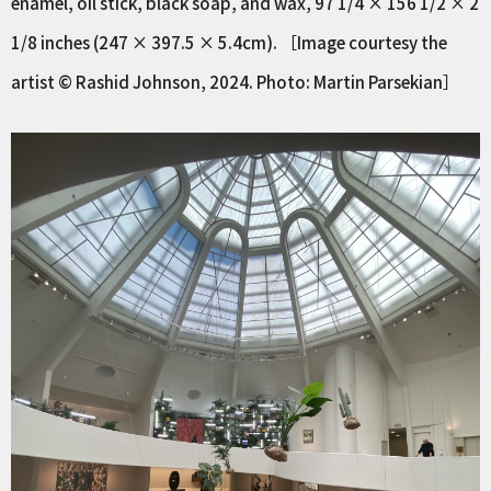
enamel, oil stick, black soap, and wax, 97 1/4 × 156 1/2 × 2
1/8 inches (247 × 397.5 × 5.4cm). ［Image courtesy the
artist © Rashid Johnson, 2024. Photo: Martin Parsekian］