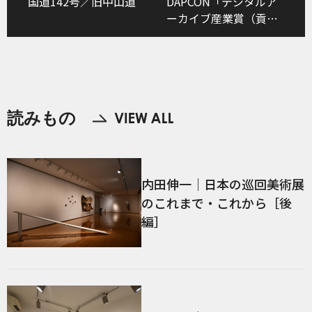
国道142号／旧中山道
DAPCON「デジタルア
ーカイブ産業賞（貢献
賞）」を受賞しました
読みもの
内田伸一｜日本の巡回美術展
のこれまで・これから［後
編］