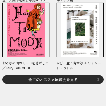
念 大英博物館日本美術コレク
ル・チン展
ション 百花繚乱～海を越えた
江戸絵画
おとぎの国のモードをさがして
ほぼ、空：青木淳 ＋ リチャー
／Fairy Tale MODE
ド・タトル
全てのオススメ展覧会を見る