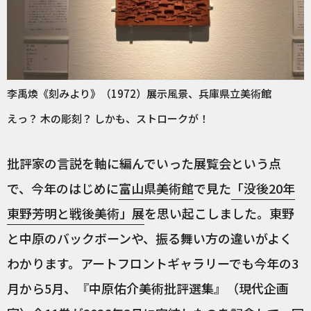
李禹煥《刻みより》（1972）展示風景、兵庫県立美術館
えっ？ 木の彫刻？ しかも、ストロークが！
批評家の言説を軸に編んでいった展覧会という点
で、今年のはじめに
富山県美術館
で見た
「没後20年
東野芳明と戦後美術」展
を思い起こしました。東野
と中原のバックボーンや、振る舞い方の違いがよく
わかります。アートフロントギャラリーでも今年の3
月から5月、『中原佑介美術批評選集』（現代企画