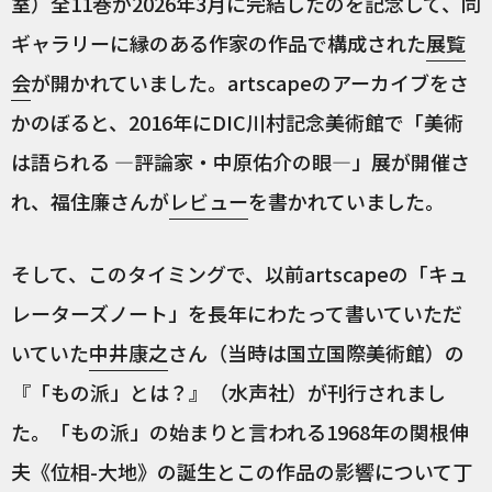
室）全11巻が2026年3月に完結したのを記念して、同
ギャラリーに縁のある作家の作品で構成された
展覧
会
が開かれていました。artscapeのアーカイブをさ
かのぼると、2016年にDIC川村記念美術館で「美術
は語られる ―評論家・中原佑介の眼―」展が開催さ
れ、福住廉さんが
レビュー
を書かれていました。
そして、このタイミングで、以前artscapeの「キュ
レーターズノート」を長年にわたって書いていただ
いていた
中井康之
さん（当時は国立国際美術館）の
『「もの派」とは？』（水声社）が刊行されまし
た。「もの派」の始まりと言われる1968年の関根伸
夫《位相-大地》の誕生とこの作品の影響について丁