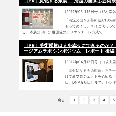
［PR］変化する県展──清流の国ぎふ芸術祭Art Aw
[2017年05月15日号（野村幸弘
「清流の国ぎふ芸術祭Art Awar
もって終了し、それに代わって
る。本展は3年に1度開催のトリエンナーレ方式で...
［PR］美術鑑賞は人を幸せにできるのか？：
ージアムラボ シンポジウム レポート 後編
[2017年04月15日号（白坂由里
「幸せになる美術鑑賞」をテー
けて新プロジェクトを始める「D
日、DNP五反田ビルで、シンポ
1
2
3
4
5
戻る