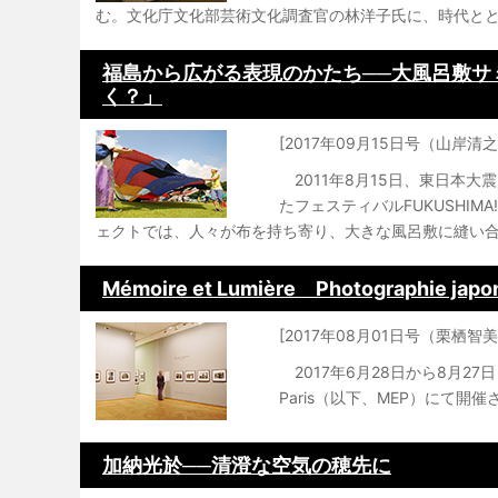
む。文化庁文化部芸術文化調査官の林洋子氏に、時代ととも
福島から広がる表現のかたち──大風呂敷サ
く？」
[2017年09月15日号（山
2011年8月15日、東日本
たフェスティバルFUKUSHI
ェクトでは、人々が布を持ち寄り、大きな風呂敷に縫い合わ
Mémoire et Lumière Photographie japo
[2017年08月01日号（栗栖智美
2017年6月28日から8月27日まで、Mai
Paris（以下、MEP）にて開催されてい
加納光於──清澄な空気の穂先に