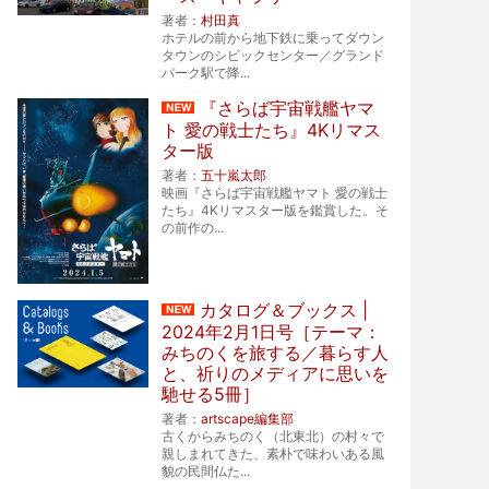
著者：
村田真
ホテルの前から地下鉄に乗ってダウン
タウンのシビックセンター／グランド
パーク駅で降...
『さらば宇宙戦艦ヤマ
ト 愛の戦士たち』4Kリマス
ター版
著者：
五十嵐太郎
映画『さらば宇宙戦艦ヤマト 愛の戦士
たち』4Kリマスター版を鑑賞した。そ
の前作の...
カタログ＆ブックス |
2024年2月1日号［テーマ：
みちのくを旅する／暮らす人
と、祈りのメディアに思いを
馳せる5冊］
著者：
artscape編集部
古くからみちのく（北東北）の村々で
親しまれてきた、素朴で味わいある風
貌の民間仏た...