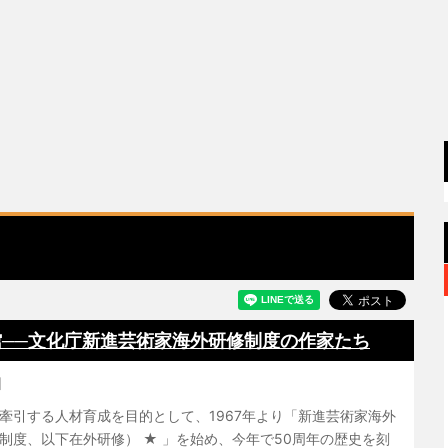
文化館──文化庁新進芸術家海外研修制度の作家たち
]
牽引する人材育成を目的として、1967年より「新進芸術家海外
制度、以下在外研修） ★ 」を始め、今年で50周年の歴史を刻