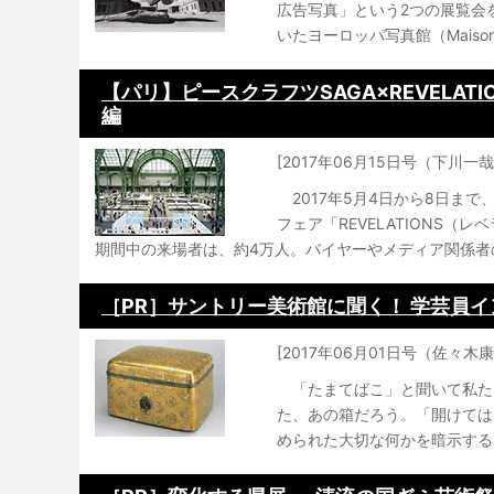
広告写真」という2つの展覧会
いたヨーロッパ写真館（Maison Eu
【パリ】ピースクラフツSAGA×REVELATI
編
[2017年06月15日号（下川一哉
2017年5月4日から8日ま
フェア「REVELATIONS（
期間中の来場者は、約4万人。バイヤーやメディア関係者の.
［PR］サントリー美術館に聞く！ 学芸員
[2017年06月01日号（佐々木
「たまてばこ」と聞いて私た
た、あの箱だろう。「開けては
められた大切な何かを暗示する