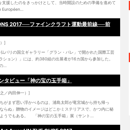
を支援したのをきっかけとして、当時開設のための準備を進めて
ropéen...
ONS 2017──ファインクラフト運動最前線──前
）]
で、仏パリの国立ギャラリー「グラン・パレ」で開かれた国際工芸
レベラション）」には、約380組の出展者が16カ国から参加した。
..
インタビュー「神の宝の玉手箱」
康之／内田伸一）]
ちがまず思い浮かべるのは、浦島太郎が竜宮城から持ち帰っ
ならぬ」贈物のイメージはどこかミステリアスで、かつ内に秘
ようでもある。 「神の宝の玉手箱」展（サント...