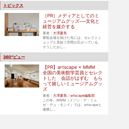
トピックス
［PR］メディアとしてのミ
ュージアムグッズ──文化と
経営を媒介する
著者：
大澤夏美
展覧会場を抜けた先には、セレクトシ
ョップと見紛う空間が広がっている。
そうしたおし...
360°ビュー
【PR】artscape × MMM
全国の美術館学芸員とセレク
トした 会話がはずむ もら
って嬉しいミュージアムグッ
ズ
著者：
大澤夏美
／
artscape編集部
この冬、MMM（メゾン・デ・ミュ
ゼ・デュ・モンド）では、artscapeと
連携し...