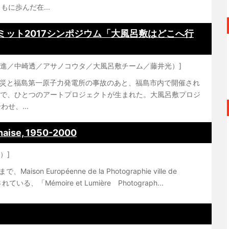
に歩んだ在...
ミット2017シンポジウム「大風呂敷はどこへ行
岸清之進／中崎透／アサノコウタ／大風呂敷チーム／藤井光）]
大震災と福島第一原子力発電所の事故のあと、福島市内で開催され
MA!で、ひとつのアートプロジェクトが生まれた。大風呂敷プロジ
せ、...
naise, 1950-2000
）]
son Européenne de la Photographie ville de
る、「Mémoire et Lumière Photograph...