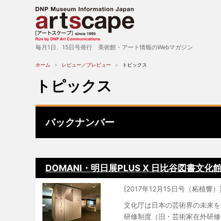
毎月1日、15日号発行 美術館・アート情報のWebマガジン
ホーム
レビュー／プレビュー
トピックス
トピックス
バックナンバー
DOMANI・明日展PLUS X 日比谷図書
[2017年12月15日号（柘植響）
文化庁は日本の芸術界の未来を
研修制度（旧・芸術家在外研修