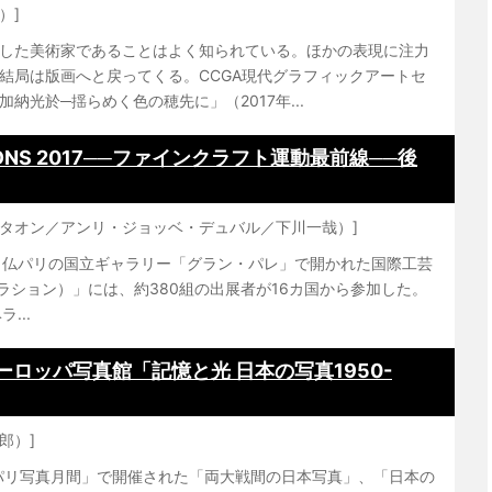
）]
した美術家であることはよく知られている。ほかの表現に注力
結局は版画へと戻ってくる。CCGA現代グラフィックアートセ
納光於─揺らめく色の穂先に」（2017年...
ONS 2017──ファインクラフト運動最前線──後
ード・タオン／アンリ・ジョッベ・デュバル／下川一哉）]
で、仏パリの国立ギャラリー「グラン・パレ」で開かれた国際工芸
レベラション）」には、約380組の出展者が16カ国から参加した。
...
ロッパ写真館「記憶と光 日本の写真1950-
郎）]
パリ写真月間」で開催された「両大戦間の日本写真」、「日本の