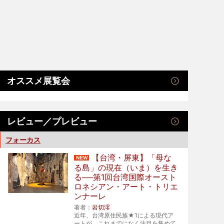
オススメ展覧会
レビュー／プレビュー
フォーカス
【台湾・屏東】「母な
る島」の現在（いま）を生き
る──第1回台湾国際オースト
ロネシアン・アート・トリエ
ンナーレ
著者：
岩切澪
近年、台湾原住民族★1による現代ア
ートが、これまでになく注目を集めて