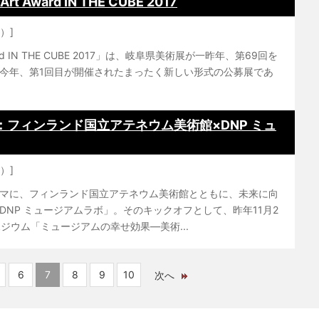
ard IN THE CUBE 2017
）]
d IN THE CUBE 2017」は、岐阜県美術展が一昨年、第69回を
今年、第1回目が開催されたまったく新しい形式の公募展であ
フィンランド国立アテネウム美術館×DNP ミュ
）]
マに、フィンランド国立アテネウム美術館とともに、未来に向
NP ミュージアムラボ」。そのキックオフとして、昨年11月2
ジウム「ミュージアムの幸せ効果—美術...
6
7
8
9
10
次へ