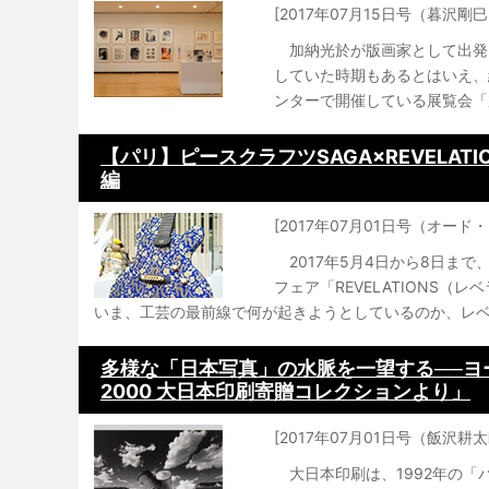
[2017年07月15日号（暮沢剛巳
加納光於が版画家として出発
していた時期もあるとはいえ、
ンターで開催している展覧会「加
【パリ】ピースクラフツSAGA×REVELATI
編
[2017年07月01日号（オ
2017年5月4日から8日ま
フェア「REVELATIONS（
いま、工芸の最前線で何が起きようとしているのか、レベラ
多様な「日本写真」の水脈を一望する──ヨー
2000 大日本印刷寄贈コレクションより」
[2017年07月01日号（飯沢耕太
大日本印刷は、1992年の「