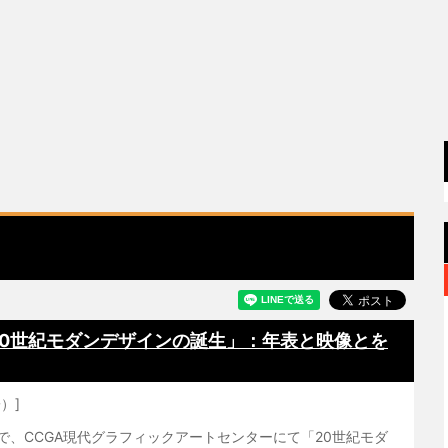
20世紀モダンデザインの誕生」：年表と映像とを
）]
まで、CCGA現代グラフィックアートセンターにて「20世紀モダ