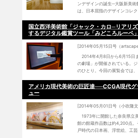
ンデザインの誕生─大阪新美術
は、日本屈指のデザインコレク
国立西洋美術館「ジャック・カロ─リアリズ
するデジタル鑑賞ツール「みどころルーペ
[2014年05月15日号（artsca
2014年4月8日から6月1
の劇場」が開催されている。ジャ
のひとり。今回の展覧会では、国
アメリカ現代美術の巨匠達──CCGA現代
ュー
[2014年05月01日号（小吹隆文
1973年に開館した奈良県立
館の館蔵作品数は約4,200
戸時代の日本画、浮世絵、工芸