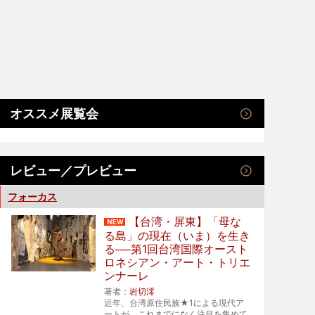
オススメ展覧会
レビュー／プレビュー
フォーカス
【台湾・屏東】「母な
る島」の現在（いま）を生き
る──第1回台湾国際オースト
ロネシアン・アート・トリエ
ンナーレ
著者：
岩切澪
近年、台湾原住民族★1による現代ア
ートが、これまでになく注目を集めて