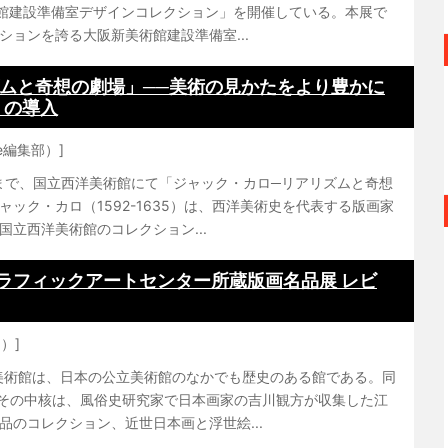
館建設準備室デザインコレクション」を開催している。本展で
ションを誇る大阪新美術館建設準備室...
ムと奇想の劇場」──美術の見かたをより豊かに
」の導入
pe編集部）]
5日まで、国立西洋美術館にて「ジャック・カロ─リアリズムと奇想
ック・カロ（1592-1635）は、西洋美術史を代表する版画家
立西洋美術館のコレクション...
グラフィックアートセンター所蔵版画名品展 レビ
）]
美術館は、日本の公立美術館のなかでも歴史のある館である。同
点。その中核は、風俗史研究家で日本画家の吉川観方が収集した江
品のコレクション、近世日本画と浮世絵...