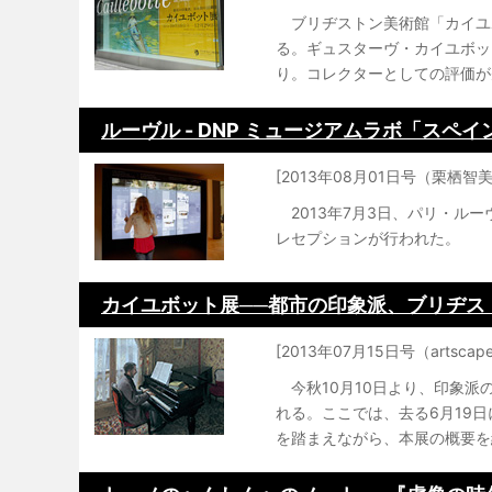
ブリヂストン美術館「カイユ
る。ギュスターヴ・カイユボッ
り。コレクターとしての評価が
ルーヴル - DNP ミュージアムラボ「ス
[2013年08月01日号（栗栖智美
2013年7月3日、パリ・ル
レセプションが行われた。
カイユボット展──都市の印象派、ブリヂス
[2013年07月15日号（artsca
今秋10月10日より、印象派
れる。ここでは、去る6月19
を踏まえながら、本展の概要を