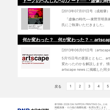
トーノのへんしんへのノート──『虚像の時
[2013年07月01日号（成相肇）
『虚像の時代──東野芳明美
氏にご執筆いただきました。
何か変わった？ 何が変わった？－ artsca
[2013年06月01日号（artsca
5月15日号の更新とともに、a
変わったのかを解説します。情
artscape news に掲載した
1
2
3
4
5
戻る
©1996-
2026 DAI NIPPON PRINTING Co., Ltd.
掲載画像・その他の無断転載・転用を禁じます。