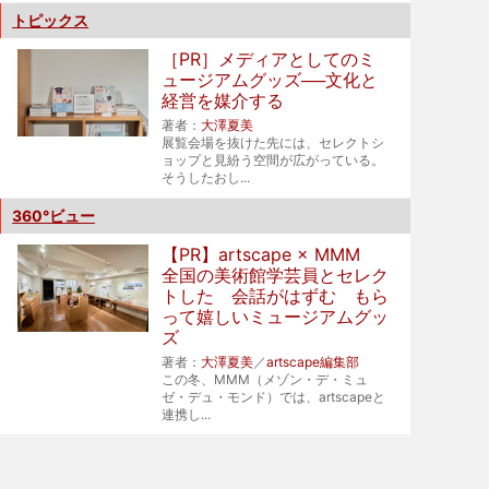
トピックス
［PR］メディアとしてのミ
ュージアムグッズ──文化と
経営を媒介する
著者：
大澤夏美
展覧会場を抜けた先には、セレクトシ
ョップと見紛う空間が広がっている。
そうしたおし...
360°ビュー
【PR】artscape × MMM
全国の美術館学芸員とセレク
トした 会話がはずむ もら
って嬉しいミュージアムグッ
ズ
著者：
大澤夏美
／
artscape編集部
この冬、MMM（メゾン・デ・ミュ
ゼ・デュ・モンド）では、artscapeと
連携し...