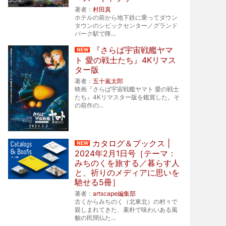
著者：
村田真
ホテルの前から地下鉄に乗ってダウン
タウンのシビックセンター／グランド
パーク駅で降...
『さらば宇宙戦艦ヤマ
ト 愛の戦士たち』4Kリマス
ター版
著者：
五十嵐太郎
映画『さらば宇宙戦艦ヤマト 愛の戦士
たち』4Kリマスター版を鑑賞した。そ
の前作の...
カタログ＆ブックス |
2024年2月1日号［テーマ：
みちのくを旅する／暮らす人
と、祈りのメディアに思いを
馳せる5冊］
著者：
artscape編集部
古くからみちのく（北東北）の村々で
親しまれてきた、素朴で味わいある風
貌の民間仏た...