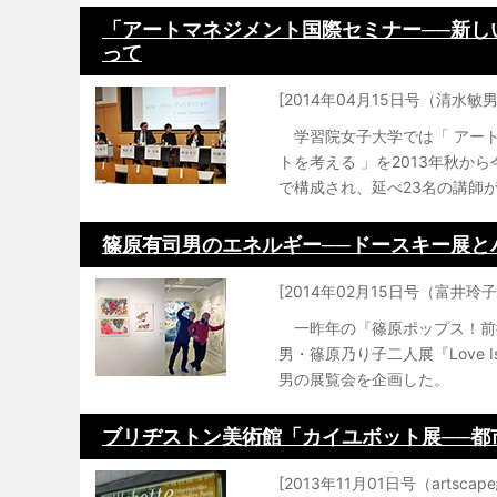
「アートマネジメント国際セミナー──新し
って
[2014年04月15日号（清水敏男
学習院女子大学では「 アート
トを考える 」を2013年秋か
で構成され、延べ23名の講師が
篠原有司男のエネルギー──ドースキー展と
[2014年02月15日号（富井玲子
一昨年の『篠原ポップス！前衛
男・篠原乃り子二人展『Love Is 
男の展覧会を企画した。
ブリヂストン美術館「カイユボット展──都
[2013年11月01日号（artsca