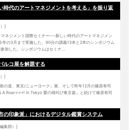
い時代のアートマネジメントを考える」を振り返
）]
マネジメント国際セミナー──新しい時代のアートマネジメン
ら今年の3月まで実施した。90分の講義13本と2本のシンポジウム
参加した。シンポジウムはセミナ...
パルコ展を解題する
）]
の道、東京/ニューヨーク』展、そして昨年12月の篠原有司
A Roar-r-r-r! In Tokyo 愛の雄叫び東京篇』と続けて篠原有司
市の印象派」におけるデジタル鑑賞システム
pe編集部）]