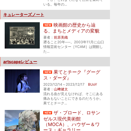
いる。毎年の...
キュレーターズノート
映画館の歴史から辿
る、まちとメディアの変貌
著者：
前原美織
遡ること20年──。2003年11月に山口
情報芸術センター［YCAM］は開館し
た...
artscapeレビュー
果てとチーク『グーグ
ス・ダーダ』
2023/12/14～2023/12/17
BUoY
著者：
山﨑健太
流れる血が見えなければ、そこにある
痛みもないことにできるのだろうか。
果てとチーク...
ザ・ブロード、ロサン
ゼルス現代美術館
（MOCA）、ハウザー＆ワ
ース・ギャラリー