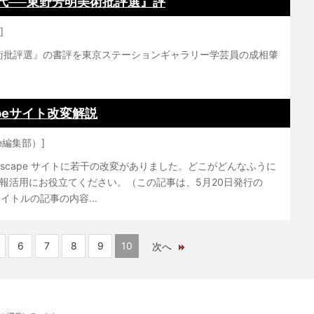
代──東野芳明美術批評選』評
]
術批評選』の書評を東京ステーションギャラリー学芸員の成相肇
peサイト改変解説
pe編集部）]
rtscape サイトに若干の改変がありました。どこがどんなふうに
報活用にお役立てください。（この記事は、5月20日発行の
同タイトルの記事の内容...
6
7
8
9
10
次へ