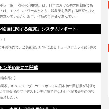
ボット展──都市の印象派」は、日本における初の回顧展であ
トは、モネやルノワールとともに印象派を代表する画家のひと
先立っていたが、近年、作品の再評価が進んでい...
ペイン絵画に関する鑑賞」システムレポート
）]
ーヴル美術館で、当美術館とDNPによるミュージアムラボ第3弾の
トン美術館にて開催
pe編集部）]
の画家、ギュスターヴ・カイユボットの日本初の回顧展が開催さ
日に展覧会場のブリヂストン美術館で行なわれた記者会見の内容
紹介したい。