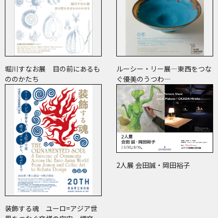
堀川すなお展 目の前にあるも
ルーシー・リー展―東西をつな
ののかたち
ぐ優美のうつわ―
2人展 会田誠・岡田裕子
装飾する魂 ユーロ=アジア世