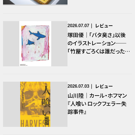
レビュー
2026.07.07
塚田優｜「バタ臭さ」以後
のイラストレーション──
「竹屋すごろくは誰だったの
か？ ヒロ杉山と竹屋すごろ
くの展覧会」／前編
レビュー
2026.07.03
山川陸｜カール・ホフマン
『人喰い ロックフェラー失
踪事件』