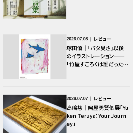
レビュー
2026.07.08
塚田優｜「バタ臭さ」以後
のイラストレーション──
「竹屋すごろくは誰だったの
か？ ヒロ杉山と竹屋すごろ
くの展覧会」／後編
レビュー
2026.07.07
高嶋慈｜照屋勇賢個展「Yu
ken Teruya：Your Journ
ey」