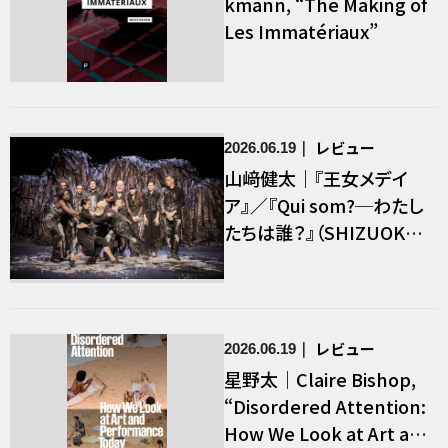
kmann, “The Making of
Les Immatériaux”
レビュー
2026.06.19
山﨑健太｜『王女メデイ
ア』／『Qui som?─わたし
たちは誰？』（SHIZUOKAせ
かい演劇祭2026④）
レビュー
2026.06.19
星野太｜Claire Bishop,
“Disordered Attention:
How We Look at Art and