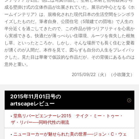
成る壁掛け式の立体作品が出展されていた。展示の中心となる《ホ
ームインテリア》は、規格化された現代日本の生活空間をシンボラ
イズしたものだ。筆者自身、公団住宅（5階建ての団地）で人生の
半分近くを過ごしてきたので、この作品が持つリアリティを心底か
ら実感できる。快適だが薄っぺらい住環境、ルーツを喪失した根無
し草、といったところか。しかし、そんな場所でも長く住むと愛着
が湧くのが人間だ。本作を見て、図らずも自分の人生をプレイバッ
クした。見た目は華奢で仮設的な作品だが、その背後にあるものは
意外と重い。
2015/09/22（火）（小吹隆文）
2015年11月01日号の
artscapeレビュー
堂島リバービエンナーレ2015 テイク・ミー・トゥー・
ザ・リバー──同時代性の潮流
ニューヨーカーが魅せられた美の世界──ジョン・C・ウェ