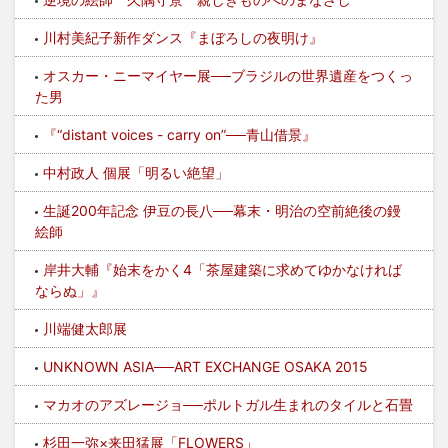
川村美紀子新作ダンス『まぼろしの夜明け』
オスカー・ニーマイヤー展──ブラジルの世界遺産をつくっ
た男
『“distant voices - carry on”──青山借景』
中村政人 個展「明るい絶望」
生誕200年記念 伊豆の長八──幕末・明治の空前絶後の鏝
絵師
岸井大輔『始末をかく4「茶屋建築に求めてゆかなければ
ならぬ」』
川端健太郎展
UNKNOWN ASIA──ART EXCHANGE OSAKA 2015
マカオのアズレージョ──ポルトガル生まれのタイルと石畳
杉田一弥×来田猛展「FLOWERS」