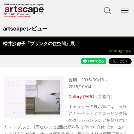
サイト内検索
メニュー
artscapeレビュー
松井沙都子「ブランクの住空間」展
2015年11月01日号
会期：2015/09/18～
2015/10/04
Gallery PARC
［京都府］
ギャラリーの展示室には、天板
にカーペットとフローリング風
のクッションフロアを貼り付け
たテーブルに、1面ないしは2面の壁を取り付けた立体《ホームイ
ンテリア》が2点。他には写真作品と、壁材と木材と照明器具から