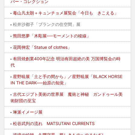
バー・コレクション
毒山凡太朗＋キュンチョメ展覧会「今日も きこえる」
松井沙都子「ブランクの住空間」展
熊田悠夢「木彫展──モーメントの稜線」
花岡伸宏「Statue of clothes」
有田焼創業400年記念 明治有田超絶の美 万国博覧会の時
代
星野暁展「土と手の間から」／星野暁展「BLACK HORSE
IN THE DARK──始原の知覚」
古代エジプト美術の世界展 魔術と神秘 ガンドゥール美
術財団の至宝
琳派イメージ展
松谷武判の流れ MATSUTANI CURRENTS
逆境の絵師 久隅守景 親しきものへのまなざし