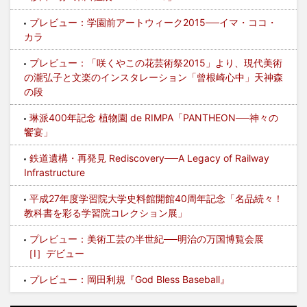
プレビュー：学園前アートウィーク2015──イマ・ココ・
カラ
プレビュー：「咲くやこの花芸術祭2015」より、現代美術
の瀧弘子と文楽のインスタレーション「曾根崎心中」天神森
の段
琳派400年記念 植物園 de RIMPA「PANTHEON──神々の
饗宴」
鉄道遺構・再発見 Rediscovery──A Legacy of Railway
Infrastructure
平成27年度学習院大学史料館開館40周年記念「名品続々！
教科書を彩る学習院コレクション展」
プレビュー：美術工芸の半世紀──明治の万国博覧会展
［I］デビュー
プレビュー：岡田利規『God Bless Baseball』