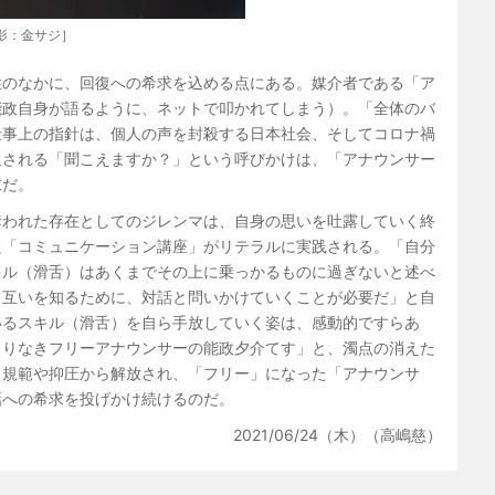
影：金サジ］
性のなかに、回復への希求を込める点にある。媒介者である「ア
能政自身が語るように、ネットで叩かれてしまう）。「全体のバ
仕事上の指針は、個人の声を封殺する日本社会、そしてコロナ禍
返される「聞こえますか？」という呼びかけは、「アナウンサー
求だ。
奪われた存在としてのジレンマは、自身の思いを吐露していく終
た「コミュニケーション講座」がリテラルに実践される。「自分
キル（滑舌）はあくまでその上に乗っかるものに過ぎないと述べ
、互いを知るために、対話と問いかけていくことが必要だ」と自
いるスキル（滑舌）を自ら手放していく姿は、感動的ですらあ
こりなきフリーアナウンサーの能政夕介てす」と、濁点の消えた
う規範や抑圧から解放され、「フリー」になった「アナウンサ
話への希求を投げかけ続けるのだ。
2021/06/24（木）（高嶋慈）