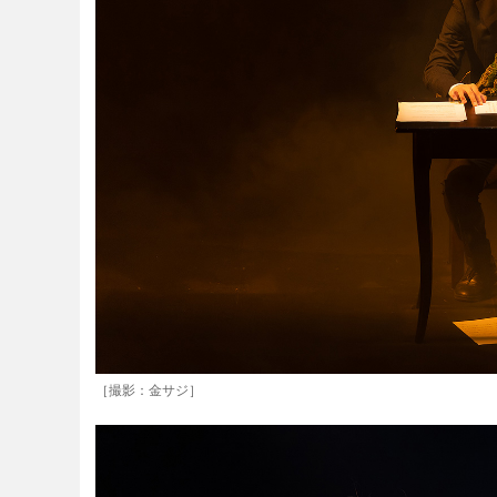
［撮影：金サジ］