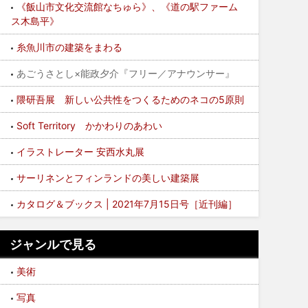
《飯山市文化交流館なちゅら》、《道の駅ファーム
ス木島平》
糸魚川市の建築をまわる
あごうさとし×能政夕介『フリー／アナウンサー』
隈研吾展 新しい公共性をつくるためのネコの5原則
Soft Territory かかわりのあわい
イラストレーター 安西水丸展
サーリネンとフィンランドの美しい建築展
カタログ＆ブックス | 2021年7月15日号［近刊編］
ジャンルで見る
美術
写真