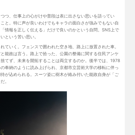
しつつ、仕事上の心がけや普段は表に出さない思いを語ってい
ること。特に声が良いわけでもキャラの面白さが強みでもない自
「情報を正しく伝える」だけで良いのかという自問。SNS上で
ないという苦い思い。
されていく。フェンスで囲われた空き地、路上に放置された車。
だと能政は言う。路上で拾った、公園の整備に関する住民アンケ
捨てず、未来を開拓することは両立するのか。後半では、1978
いの奉納のように読み上げられ、京都市立芸術大学の移転に伴っ
期待が込められる。スーツ姿に樹木が絡み付いた能政自身が「ご
ンだ。