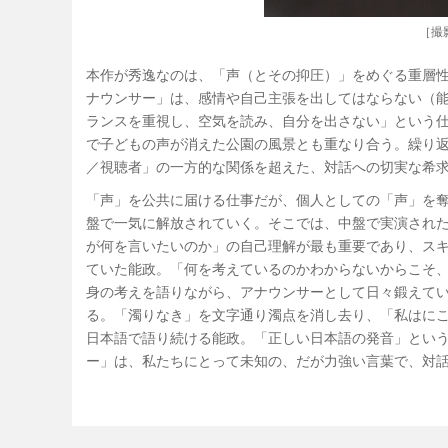
［撮
本作が秀逸なのは、「声（とその抑圧）」をめぐる重層
ナウンサー」は、感情や自己主張を出してはならない（
ランスを重視し、空気を読み、自分を出さない」という
で子どもの声が消えた公園の風景とも重なり合う。繰り
／視聴者」の一方的な関係を超えた、対話への切実な希
「声」を公共に届ける仕事だが、個人としての「声」を
盤で一気に解放されていく。そこでは、中盤で実演され
が何を言いたいのか」の自己理解が最も重要であり、ス
ていた能政。「何を考えているのかわからないからこそ
身の考えを語りながら、アナウンサーとして日々鍛えて
る。「濁りなき」を文字通り濁点を消し去り、「私はに
日本語で語り続ける能政。「正しい日本語の発音」とい
ー」は、私たちにとって未知の、だが力強い言葉で、対