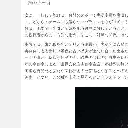
［撮影：金サジ］
次に、一転して能政は、普段のスポーツ実況中継を実演
く。どちらのチームにも偏らないバランスを心がけてい
分は、現場で一歩引いて気を配る役割に徹していること。
の視聴者からの一方的な批判。そこに「対等な関係」は
中盤では、東九条を歩いて見える風景が、実況的に素描
再開発による新しい景色と古い歴史が重なり合った土地
ートの紙と、多様な住民の声。過去の（負の）歴史を切り
年の京都市による「世界文化自由都市宣言」が祈願の舞
て進む再開発と新たな文化芸術の発信地となることへの
神木」となり、この町を末永く見守るというラストシー