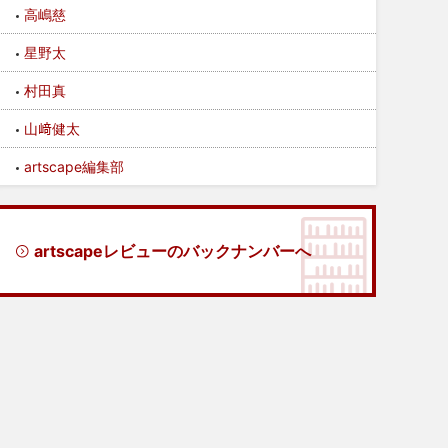
高嶋慈
星野太
村田真
山﨑健太
artscape編集部
artscapeレビューのバックナンバーへ