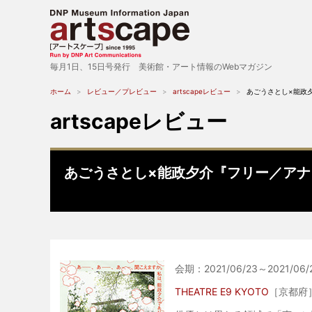
毎月1日、15日号発行 美術館・アート情報のWebマガジン
ホーム
レビュー／プレビュー
artscapeレビュー
あごうさとし×能政
artscapeレビュー
あごうさとし×能政夕介『フリー／アナ
会期：2021/06/23～2021/06/
THEATRE E9 KYOTO
［京都府