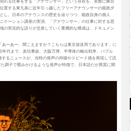
関わる仕事をする「アナウンサー」という存在を、実際に舞台
位置する東九条に近年引っ越したフリーアナウンサーの能政夕
とし。日本のアナウンスの歴史を辿りつつ、能政自身の個人
ニケーション講座の実演、「アナウンサー」の仕事に対する思
域の実況的な語りが交差していく重層的な構成は、ドキュメン
送「あーあー、聞こえますか？こちらは東京放送局であります」に
020年代まで、炭坑事故、大阪万博、半導体の輸出戦争、バブル
徴するニュースが、当時の発声の抑揚やスピード感を再現して読
げた調子で畳みかけるような発声が特徴で、日本語だが異質に聞