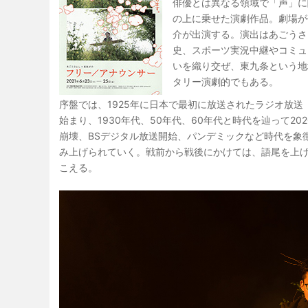
俳優とは異なる領域で「声」に
の上に乗せた演劇作品。劇場が
介が出演する。演出はあごうさ
史、スポーツ実況中継やコミュ
いを織り交ぜ、東九条という地
タリー演劇的でもある。
序盤では、1925年に日本で最初に放送されたラジオ放
始まり、1930年代、50年代、60年代と時代を辿って2
崩壊、BSデジタル放送開始、パンデミックなど時代を象
み上げられていく。戦前から戦後にかけては、語尾を上
こえる。