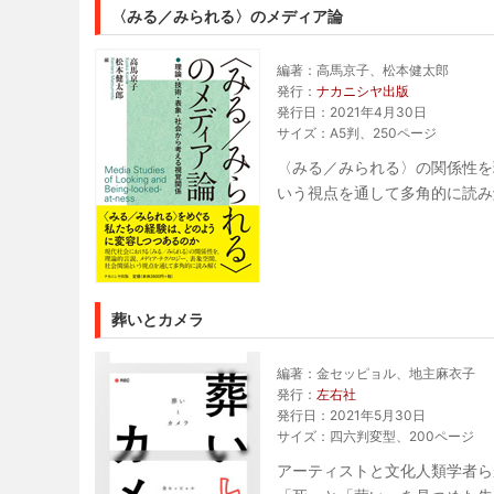
〈みる／みられる〉のメディア論
編著：高馬京子、松本健太郎
発行：
ナカニシヤ出版
発行日：2021年4月30日
サイズ：A5判、250ページ
〈みる／みられる〉の関係性を
いう視点を通して多角的に読み
葬いとカメラ
編著：金セッピョル、地主麻衣子
発行：
左右社
発行日：2021年5月30日
サイズ：四六判変型、200ページ
アーティストと文化人類学者ら