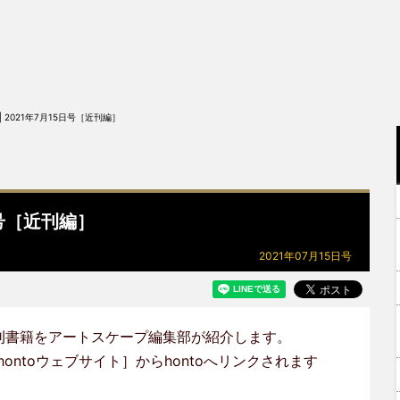
 2021年7月15日号［近刊編］
日号［近刊編］
2021年07月15日号
刊書籍をアートスケープ編集部が紹介します。
ontoウェブサイト］からhontoへリンクされます