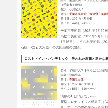
編集：菊池真央（埼玉県立近代美術
（千葉市美術館）
翻訳：小川紀久子
発行：
千葉市美術館
、
青森県立美術
発行日：2021年4月10日
サイズ：A4判、249ページ
千葉市美術館（2021年4月10
高松市美術館（2021年9月18日
1月16日）、うらわ美術館（20
石紘一/立石大河亞）の大回顧展の図録。
ロスト・イン・パンデミック 失われた演劇と新たな
監修：早稲田大学坪内博士記念演劇
編著：後藤隆基
発行：
春陽堂出版
発行日：2021年6月30日
サイズ：B5判、320ページ
演劇の灯は消えない──
新型コロナウイルス感染症（CO
そして、この先の来るべき演劇