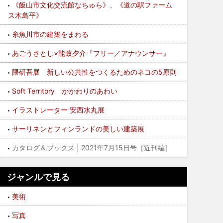
《飯山市文化交流館なちゅら》、《道の駅ファーム
ス木島平》
糸魚川市の建築をまわる
あごうさとし×能政夕介『フリー／アナウンサー』
隈研吾展 新しい公共性をつくるためのネコの5原則
Soft Territory かかわりのあわい
イラストレーター 安西水丸展
サーリネンとフィンランドの美しい建築展
カタログ＆ブックス | 2021年7月15日号［近刊編］
ジャンルで見る
美術
写真