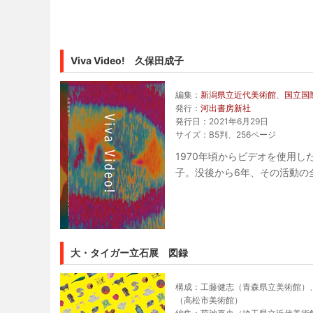
Viva Video! 久保田成子
編集：
新潟県立近代美術館
、
国立国
発行：
河出書房新社
発行日：2021年6月29日
サイズ：B5判、256ページ
1970年頃からビデオを使用
子。没後から6年、その活動の
大・タイガー立石展 図録
構成：工藤健志（青森県立美術館）
（高松市美術館）