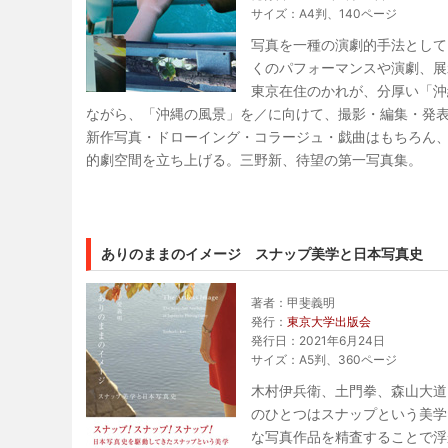
サイズ：A4判、140ページ
写真を一種の演劇的手法として
くのパフォーマンスや演劇、展
東京在住のかれが、分厚い「沖
ながら、「沖縄の風景」を／に向けて、撮影・編集・発表す
新作写真・ドローイング・コラージュ・戯曲はもちろん
的劇空間を立ち上げる。三野新、待望の第一写真集。
ありのままのイメージ スナップ美学と日本写真史
著者：甲斐義明
発行：
東京大学出版会
発行日：2021年6月24日
サイズ：A5判、360ページ
木村伊兵衛、土門拳、森山大道
のひとつはスナップという美学
な写真作品を精査することで浮