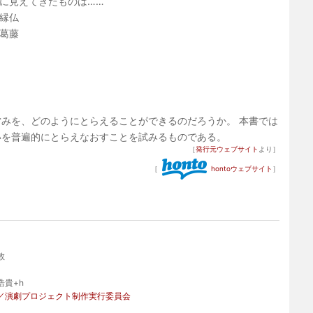
に見えてきたものは……
縁仏
葛藤
みを、どのようにとらえることができるのだろうか。 本書では
いを普遍的にとらえなおすことを試みるものである。
［
発行元ウェブサイト
より］
［
hontoウェブサイト
］
敦
貴+h
／演劇プロジェクト制作実行委員会