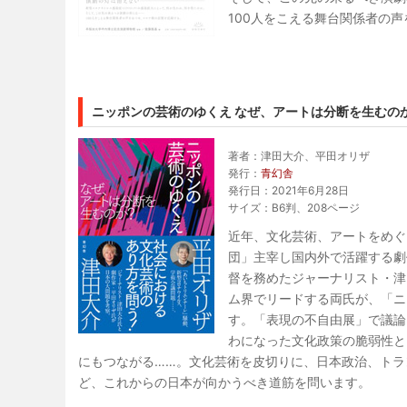
100人をこえる舞台関係者の
ニッポンの芸術のゆくえ なぜ、アートは分断を生むの
著者：津田大介、平田オリザ
発行：
青幻舎
発行日：2021年6月28日
サイズ：B6判、208ページ
近年、文化芸術、アートをめぐ
団」主宰し国内外で活躍する劇
督を務めたジャーナリスト・津
ム界でリードする両氏が、「ニ
す。「表現の不自由展」で議論
わになった文化政策の脆弱性と
にもつながる……。文化芸術を皮切りに、日本政治、トラン
ど、これからの日本が向かうべき道筋を問います。