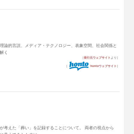
理論的言説、メディア・テクノロジー、表象空間、社会関係と
解く
［
発行元ウェブサイト
より］
［
hontoウェブサイト
］
が考えた「葬い」を記録することについて。 両者の視点から