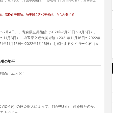
館）、庄子真汀（千葉市美術館）、森啓輔（千葉市美術館）、藁科英也
館
、
高松市美術館
、
埼玉県立近代美術館
、
うらわ美術館
日〜7月4日）、青森県立美術館（2021年7月20日〜9月5日）、
〜11月3日）、埼玉県立近代美術館（2021年11月16日〜2022年
21年11月16日〜2022年1月16日）を巡回するタイガー立石（立
表現の地平
博物館（エンパク）
VID-19）の感染拡大によって、何が失われ、何を得たのか。
の形とは ─