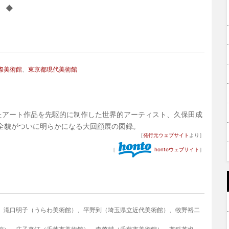
◆
際美術館
、
東京都現代美術館
したアート作品を先駆的に制作した世界的アーティスト、久保田成
全貌がついに明らかになる大回顧展の図録。
［
発行元ウェブサイト
より］
［
hontoウェブサイト
］
、滝口明子（うらわ美術館）、平野到（埼玉県立近代美術館）、牧野裕二