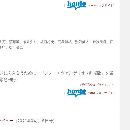
［
hontoウェブサイト
］
銀河、斎藤環、最果タヒ、坂口将史、高島雄哉、照沼健太、難波優輝、西
まい、松下哲也
的に向き合うために、『シン・エヴァンゲリオン劇場版』を当
緊急刊行。
［
発行元ウェブサイト
より］
［
hontoウェブサイト
］
レビュー
（2021年04月15日号）