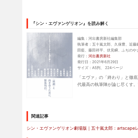
『シン・エヴァンゲリオン』を読み解く
編集：河出書房新社編集部
執筆者：五十嵐太郎、久保豊、近藤
田藍、藤田祥平、伏見瞬、ふぢのや
発行：
河出書房新社
発行日：2021年6月29日
サイズ：A5判、 224ページ
「エヴァ」の「終わり」と徹底
代最高の執筆陣が論じ尽くす。
関連記事
シン・エヴァンゲリオン劇場版｜五十嵐太郎：artscape