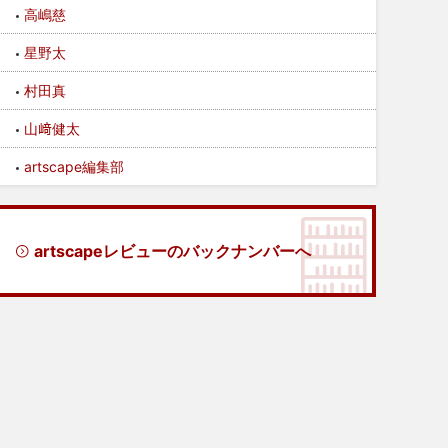
高嶋慈
星野太
村田真
山﨑健太
artscape編集部
artscapeレビューのバックナンバーへ