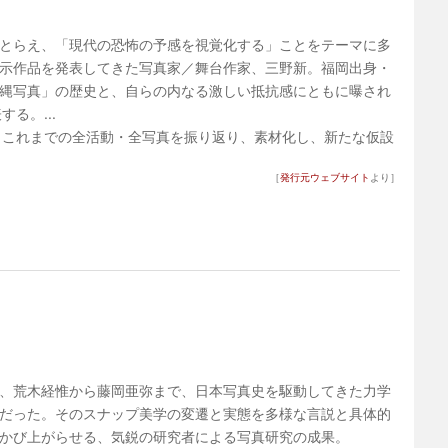
とらえ、「現代の恐怖の予感を視覚化する」ことをテーマに多
示作品を発表してきた写真家／舞台作家、三野新。福岡出身・
縄写真」の歴史と、自らの内なる激しい抵抗感にともに曝され
る。...
、これまでの全活動・全写真を振り返り、素材化し、新たな仮設
［
発行元ウェブサイト
より］
、荒木経惟から藤岡亜弥まで、日本写真史を駆動してきた力学
だった。そのスナップ美学の変遷と実態を多様な言説と具体的
かび上がらせる、気鋭の研究者による写真研究の成果。