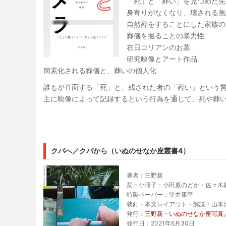
「死」と「葬い」を見つめた先
身寄りがなくなり、壊される無
自然葬をすることにした家族の
葬儀を撮ることの暴力性
在日コリアンのお墓
研究映像とアート作品
簡素化される葬儀と、葬いの個人化
誰もが直面する「死」と、残された者の「葬い」という営
主に映像によって記録するという行為を通じて、死や葬
クバへ／クバから（いぬのせなか座叢書4）
著者：三野新
栞＝小冊子：小田原のどか・佐々木
特製ペーパー：笠井康平
装釘・本文レイアウト・解説：山本浩
発行：
三野新・いぬのせなか座写真
発行日：2021年6月30日