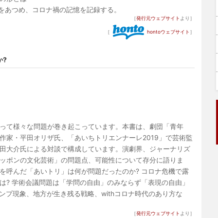
声をあつめ、コロナ禍の記憶を記録する。
［
発行元ウェブサイト
より］
［
hontoウェブサイト
］
か?
って様々な問題が巻き起こっています。本書は、劇団「青年
作家・平田オリザ氏、「あいちトリエンナーレ2019」で芸術監
田大介氏による対談で構成しています。演劇界、ジャーナリズ
ッポンの文化芸術」の問題点、可能性について存分に語りま
を呼んだ「あいトリ」は何が問題だったのか? コロナ危機で露
は? 学術会議問題は「学問の自由」のみならず「表現の自由」
プ現象、地方が生き残る戦略、withコロナ時代のあり方な
［
発行元ウェブサイト
より］