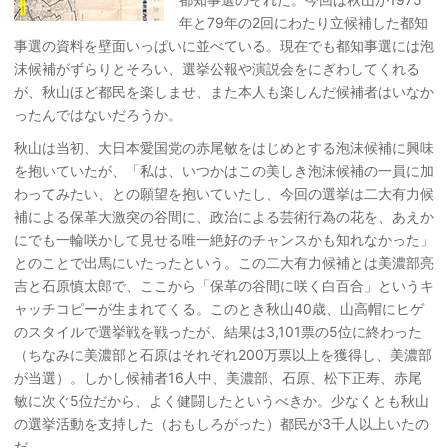
年と79年の2回にわたり立候補した都知
事選の資料を壁面いっぱいに並べている。現在でも都知事選には泡
沫候補がずらりとそろい、選挙公報や演説会をにぎわしてくれる
が、秋山ほど都民を楽しませ、また本人も楽しんだ候補者はいなか
ったんではないだろうか。
秋山は当初、大日本愛国党の赤尾敏をはじめとする泡沫候補に興味
を抱いていたが、「私は、いつかはこの美しき泡沫候補の一員に加
わってみたい、との願望を抱いていたし、今回の選挙は二大有力候
補による保革大激突の谷間に、政治による芸術行為の花を、あえか
にでも一輪咲かして見せる唯一絶好のチャンスかも知れなかった」
とのことで出馬にいたったという。この二大有力候補とは美濃部亮
吉と石原慎太郎で、ここから「保革の谷間に咲く白百合」というキ
ャッチコピーが生まれてくる。このとき秋山40歳、山高帽にヒゲ
のスタイルで選挙戦を戦ったが、結果は3,101票の5位に終わった
（ちなみに美濃部と石原はそれぞれ200万票以上を獲得し、美濃部
が当選）。しかし候補者16人中、美濃部、石原、松下正寿、赤尾
敏に次ぐ5位だから、よく健闘したというべきか。少なくとも秋山
の選挙活動を支持した（おもしろがった）都民が3千人以上いたの
だ。