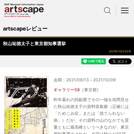
サイト内検索
メニュー
artscapeレビュー
秋山祐徳太子と東京都知事選挙
2021年11月01日号
会期：2021/09/13～2021/10/09
ギャラリー58
［東京都］
昨年暮れの回顧展でその一端を垣間見せ
た秋山祐徳太子の資料収集癖（正確には
「ためこみ症」または「捨てられない
病」）だが、その資料の山のなかでも質
量ともに最高峰というべきなのが、東京
都知事選のそれだ。今回は秋山が1975