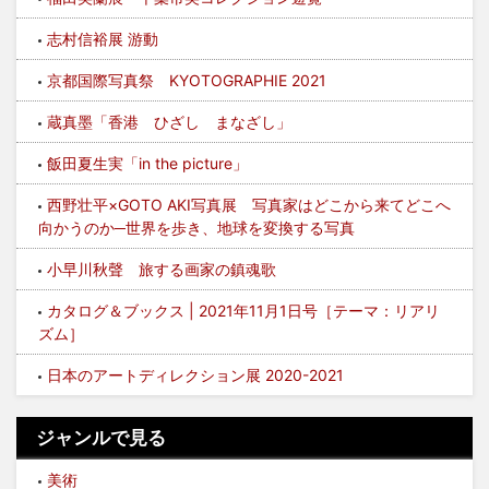
志村信裕展 游動
京都国際写真祭 KYOTOGRAPHIE 2021
蔵真墨「香港 ひざし まなざし」
飯田夏生実「in the picture」
西野壮平×GOTO AKI写真展 写真家はどこから来てどこへ
向かうのか─世界を歩き、地球を変換する写真
小早川秋聲 旅する画家の鎮魂歌
カタログ＆ブックス | 2021年11月1日号［テーマ：リアリ
ズム］
日本のアートディレクション展 2020-2021
ジャンルで見る
美術