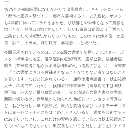
1979年の都知事選はなぜかパリで出馬宣言し、キャッチコピーも
「都市の肥満を撃つ！」「都市を芸術する！」と先鋭化。ポスター
も4年前に比べてニラミをきかせ、頭頂部もやや薄くなって貫禄を
増したが、順位は7位に甘んじた。しかし得票は前回より千票余り
上乗せした4,144票だからリッパなもの。このときは鈴木俊一が当
選、以下、太田薫、麻生良方、赤尾敏……と続いた。
今回展示されているのは、この2回の選挙で使用したポスター、ポ
スター掲示場の地図、選挙運動の記録写真、選挙公報、候補者届、
腕章（立候補者に配られる選挙運動の七つ道具のひとつ）、宣誓書
（「この選挙における候補者となることができない者ではないこと
を誓います」などと記されている）、通称使用申請書（「秋山祐徳
太子」の名で立つため）、候補者特殊乗車券（選挙期間中は国鉄、
地下鉄、バスなど乗り放題の券）、立会演説会の案内書や注意書、
新聞の切り抜き、赤尾敏から贈られた色紙とツーショット写真な
ど、おびただしい量の資料だ。政治と芸術を結びつけるアーティス
トはヨーゼフ・ボイスをはじめたくさんいるが、選挙を芸術する人
はあまりいないし、これだけの資料を残しているのは秋山祐徳太子
くらいのものではないか。衆院選も近いことだし、まことにナイス