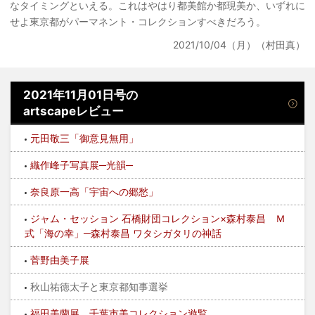
なタイミングといえる。これはやはり都美館か都現美か、いずれに
せよ東京都がパーマネント・コレクションすべきだろう。
2021/10/04（月）（村田真）
2021年11月01日号の
artscapeレビュー
元田敬三「御意見無用」
織作峰子写真展─光韻─
奈良原一高「宇宙への郷愁」
ジャム・セッション 石橋財団コレクション×森村泰昌 Ｍ
式「海の幸」─森村泰昌 ワタシガタリの神話
菅野由美子展
秋山祐徳太子と東京都知事選挙
福田美蘭展 千葉市美コレクション遊覧