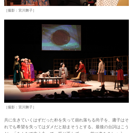
［撮影：宮川舞子］
［撮影：宮川舞子］
共に生きていくはずだった朴を失って崩れ落ちる尚子を、庸子はそ
れでも希望を失ってはダメだと励まそうとする。最後の台詞はこう