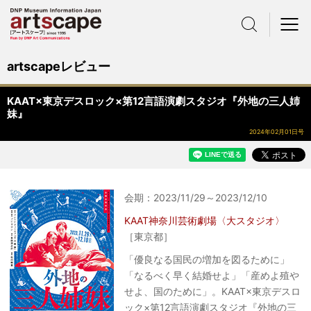
サイト内検索
メニュー
artscapeレビュー
KAAT×東京デスロック×第12言語演劇スタジオ『外地の三人姉
妹』
2024年02月01日号
会期：2023/11/29～2023/12/10
KAAT神奈川芸術劇場〈大スタジオ〉
［東京都］
「優良なる国民の増加を図るために」
「なるべく早く結婚せよ」「産めよ殖や
せよ、国のために」。KAAT×東京デスロ
ック×第12言語演劇スタジオ『外地の三