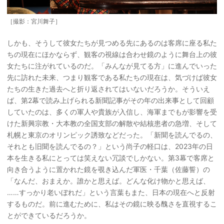
［撮影：宮川舞子］
しかも、そうして彼女たちが見つめる先にあるのは客席に座る私た
ちの現在にほかならず、観客の視線は合わせ鏡のように舞台上の彼
女たちに注がれているのだ。「みんなが見てる方」に進んでいった
先に訪れた未来、つまり観客である私たちの現在は、気づけば彼女
たちの生きた過去へと折り返されてはいないだろうか。そういえ
ば、第2幕で読み上げられる新聞記事がその年の出来事として回顧
していたのは、多くの軍人や貴族が入信し、海軍までもが影響を受
けた新興宗教・大本教の全国支部の解散や結核患者の急増、そして
札幌と東京のオリンピック誘致などだった。「新聞を読んでるの、
それとも旧聞を読んでるの？」という尚子の軽口は、2023年の日
本を生きる私にとっては笑えない冗談でしかない。第3幕で客席と
向き合うように置かれた鏡を覗き込んだ軍医・千葉（佐藤誓）の
「なんだ、おまえか。誰かと思えば。どんな化け物かと思えば、
……すっかり老いぼれだ」という言葉もまた、日本の現在へと反射
するものだ。前に進むために、私はその鏡に映る醜さを直視するこ
とができているだろうか。