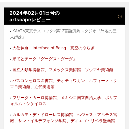
2024年02月01日号の
artscapeレビュー
KAAT×東京デスロック×第12言語演劇スタジオ『外地の三
人姉妹』
大巻伸嗣 Interface of Being 真空のゆらぎ
果てとチーク『グーグス・ダーダ』
国立人類学博物館、フメックス美術館、ソウマヤ美術館
バスコンセロス図書館、テオティワカン、ルフィーノ・タ
マヨ美術館、近代美術館
フリーダ・カーロ博物館、メキシコ国立自治大学、ポリフ
ォルム・シケイロス
カルカモ・デ・ドローレス博物館、べジャス・アルテス宮
殿、サン・イルデフォンソ学院、ディエゴ・リベラ壁画館