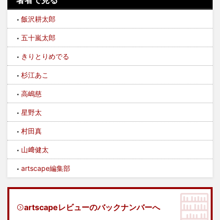
著者で見る
飯沢耕太郎
五十嵐太郎
きりとりめでる
杉江あこ
高嶋慈
星野太
村田真
山﨑健太
artscape編集部
artscapeレビューのバックナンバーへ