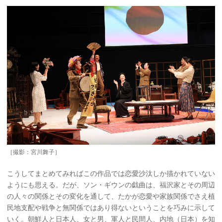
［撮影：宮川舞子］
こうしてまとめてみればこの作品では恋愛沙汰しか描かれていない
ようにも思える。だが、ソン・ギウンの戯曲は、福沢家とその周辺
の人々の関係とその変化を通して、たかが恋愛や家族関係でさえ植
民地支配や戦争と無関係ではあり得ないということを巧みに示して
いく。朝鮮人と日本人、女と男、軍人と民間人、内地（日本）を知