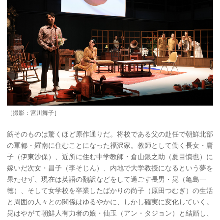
［撮影：宮川舞子］
筋そのものは驚くほど原作通りだ。将校である父の赴任で朝鮮北部
の軍都・羅南に住むことになった福沢家。教師として働く長女・庸
子（伊東沙保）、近所に住む中学教師・倉山銀之助（夏目慎也）に
嫁いだ次女・昌子（李そじん）、内地で大学教授になるという夢を
果たせず、現在は英語の翻訳などをして過ごす長男・晃（亀島一
徳）、そして女学校を卒業したばかりの尚子（原田つむぎ）の生活
と周囲の人々との関係はゆるやかに、しかし確実に変化していく。
晃はやがて朝鮮人有力者の娘・仙玉（アン・タジョン）と結婚し、