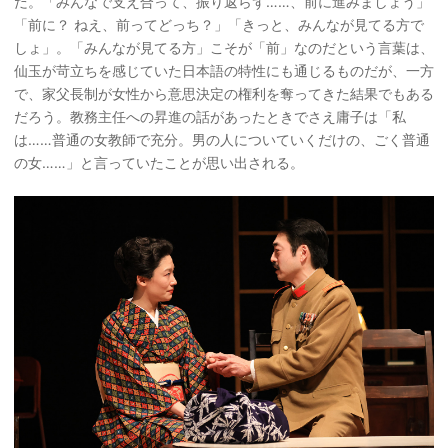
だ。「みんなで支え合って、振り返らず……、前に進みましょう」
「前に？ ねえ、前ってどっち？」「きっと、みんなが見てる方で
しょ」。「みんなが見てる方」こそが「前」なのだという言葉は、
仙玉が苛立ちを感じていた日本語の特性にも通じるものだが、一方
で、家父長制が女性から意思決定の権利を奪ってきた結果でもある
だろう。教務主任への昇進の話があったときでさえ庸子は「私
は……普通の女教師で充分。男の人についていくだけの、ごく普通
の女……」と言っていたことが思い出される。