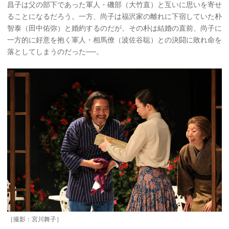
昌子は父の部下であった軍人・磯部（大竹直）と互いに思いを寄せ
ることになるだろう。一方、尚子は福沢家の離れに下宿していた朴
智泰（田中佑弥）と婚約するのだが、その朴は結婚の直前、尚子に
一方的に好意を抱く軍人・相馬僚（波佐谷聡）との決闘に敗れ命を
落としてしまうのだった──。
［撮影：宮川舞子］