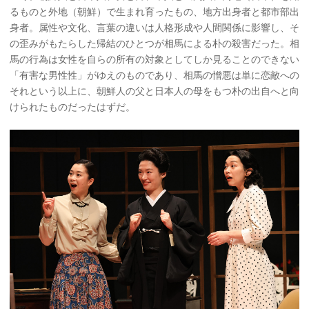
るものと外地（朝鮮）で生まれ育ったもの、地方出身者と都市部出
身者。属性や文化、言葉の違いは人格形成や人間関係に影響し、そ
の歪みがもたらした帰結のひとつが相馬による朴の殺害だった。相
馬の行為は女性を自らの所有の対象としてしか見ることのできない
「有害な男性性」がゆえのものであり、相馬の憎悪は単に恋敵への
それという以上に、朝鮮人の父と日本人の母をもつ朴の出自へと向
けられたものだったはずだ。