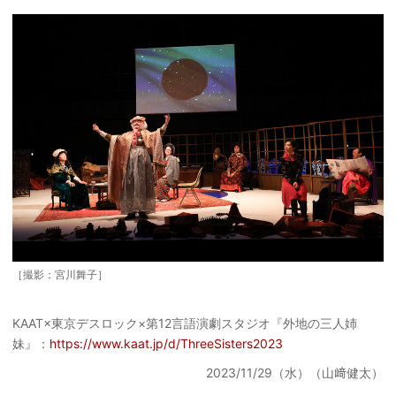
［撮影：宮川舞子］
KAAT×東京デスロック×第12言語演劇スタジオ『外地の三人姉
妹』：
https://www.kaat.jp/d/ThreeSisters2023
2023/11/29（水）（山﨑健太）