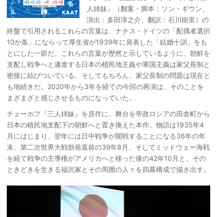
人姉妹』（翻案・脚本：ソン・ギウン、
演出：多田淳之介、翻訳：石川樹里）の
終盤で引用されるこれらの言葉は、ナチス・ドイツの「配偶者選択
10か条」にならって厚生省が1939年に発表した「結婚十訓」をも
とにした一節だ。これらの言葉が歴然と示しているように、朝鮮を
支配し戦争へと邁進する日本の植民地主義や軍国主義は家父長制と
密接に結びついている。そしてもちろん、家父長制の問題は現在と
も地続きだ。2020年から3年を経ての今回の再演は、そのことを
まざまざと感じさせるものになっていた。
チェーホフ『三人姉妹』を原作に、舞台を帝政ロシアの田舎町から
日本の植民地支配下の朝鮮へと置き換えた本作。物語は1935年4
月にはじまり、翌年には日中戦争が開戦することになる36年の年
末、第二次世界大戦勃発直前の39年8月、そしてミッドウェー海戦
を経て戦争の主導権がアメリカへと移った後の42年10月と、その
ときどきを生きる福沢家とその周囲の人々を四幕構成で描き出す。