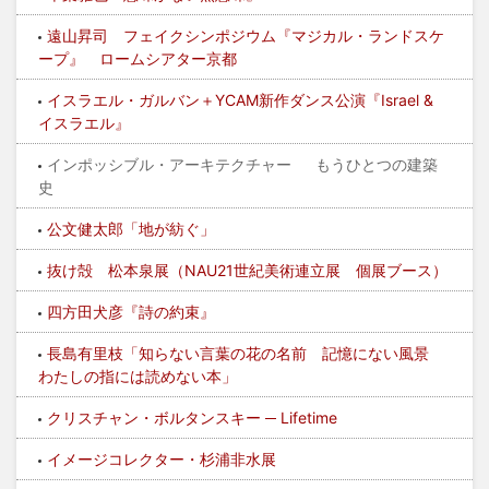
遠山昇司 フェイクシンポジウム『マジカル・ランドスケ
ープ』 ロームシアター京都
イスラエル・ガルバン＋YCAM新作ダンス公演『Israel &
イスラエル』
インポッシブル・アーキテクチャー もうひとつの建築
史
公文健太郎「地が紡ぐ」
抜け殻 松本泉展（NAU21世紀美術連立展 個展ブース）
四方田犬彦『詩の約束』
長島有里枝「知らない言葉の花の名前 記憶にない風景
わたしの指には読めない本」
クリスチャン・ボルタンスキー ─ Lifetime
イメージコレクター・杉浦非水展