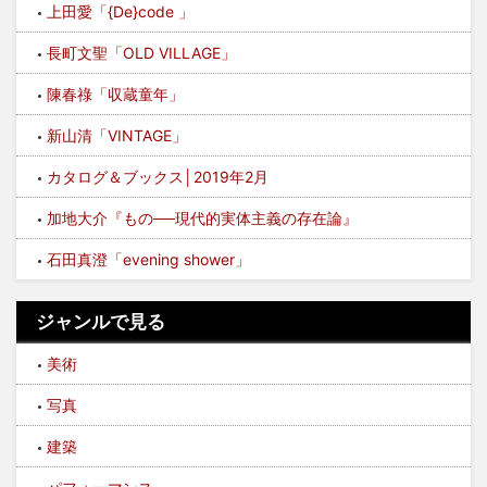
上田愛「{De}code 」
長町文聖「OLD VILLAGE」
陳春祿「収蔵童年」
新山清「VINTAGE」
カタログ＆ブックス│2019年2月
加地大介『もの──現代的実体主義の存在論』
石田真澄「evening shower」
ジャンルで見る
美術
写真
建築