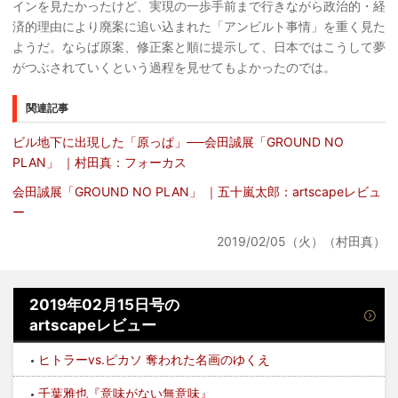
インを見たかったけど、実現の一歩手前まで行きながら政治的・経
済的理由により廃案に追い込まれた「アンビルト事情」を重く見た
ようだ。ならば原案、修正案と順に提示して、日本ではこうして夢
がつぶされていくという過程を見せてもよかったのでは。
関連記事
ビル地下に出現した「原っぱ」──会田誠展「GROUND NO
PLAN」 ｜村田真：フォーカス
会田誠展「GROUND NO PLAN」 ｜五十嵐太郎：artscapeレビュ
ー
2019/02/05（火）（村田真）
2019年02月15日号の
artscapeレビュー
ヒトラーvs.ピカソ 奪われた名画のゆくえ
千葉雅也『意味がない無意味』