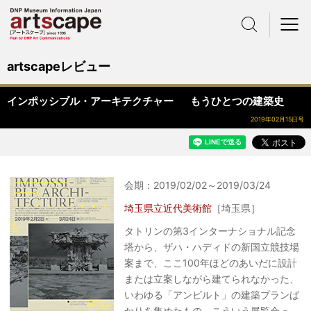
サイト内検索
メニュー
artscapeレビュー
インポッシブル・アーキテクチャー もうひとつの建築史
2019年02月15日号
会期：2019/02/02～2019/03/24
埼玉県立近代美術館
［埼玉県］
タトリンの第3インターナショナル記念
塔から、ザハ・ハディドの新国立競技場
案まで、ここ100年ほどのあいだに設計
または立案しながら建てられなかった、
いわゆる「アンビルト」の建築プランば
かりを集めたもの。こういう展覧会っ