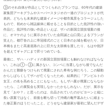
③のそれ自体が作品としてつくられたプランでは、60年代の建築
家集団アーキグラムやスーパースタジオの一連のプロジェクトが代
表的。どちらも未来的な建築イメージや都市風景をコラージュした
もので、初めから雑誌媒体に載せることを目的とした批評性の強い
作品だ。批評性の強い作品といえば、ザハの新国立競技場案の後
に、オマケのように展示されていた会田誠と山口晃によるプランが
笑えた。都庁舎の上に帝冠様式のごとく日本のお城を載せたり、日
本橋をまたぐ高速道路の上に巨大な太鼓橋を渡したり、もはや批評
を超えてギャグにまで昇りつめている。
最後に、ザハ・ハディドの新国立競技場案にも触れなければならな
い。これは①～③に属さない、コンペに当選しながら後でなんだ
かんだと難癖をつけられて廃案にされた希有な例だろう。この騒動
からしばらくしてザハが亡くなったため、結果的に「アンビルトの
女王」の名を高めることにもなった。もしザハ案が廃案にならなか
ったら、この展覧会も実現しなかったかもしれない。だが、展示を
見て「おや？」と思ったのは、出品されていたのがビヨーンと縦に
長い原案ではなく、前後を断ち切って沖縄の亀甲墓みたいに縮まっ
た修正案のほうだったこと。どうせなら建築家が最初に望んだデザ