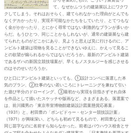
て、なぜかふつうの建築展以上にワクワ
クしてしまう。それはおそらく、建てられなかった理由がとんでも
なくデカかったり、実現不可能なかたちをしていたり、とてつもな
く金がかかったり、とにかく尋常ではない刺激的なプランが多いか
らだ。もうひとつ、同じことかもしれないが、通常の建築展なら建
てられたものがどこかにあり、見ようと思えば見に行けるのに、ア
ンビルト建築は現物を見ることができないゆえに、かえって見るこ
との欲望が煽られるからではないだろうか。最新のアンビルト建築
であるザハの新国立競技場案が、早くもノスタルジーを感じさせる
のはそのせいだろうか。
ひと口にアンビルト建築といっても、①設計コンペに落選した本
気のプラン、②仕事のない若いころにトレーニングを兼ねて引い
た遊び半分のドローイング、③最初から実現を目指さずそれ自体
を作品として描いたスケッチや版画など、さまざまある。落選案で
は、前川國男の「東京帝室博物館建築設計図案懸賞応募案」
（1931）と、村田豊の「ポンピドゥー・センター競技設計案」
（1971）が興味深い。どちらも初めて見るもので、村田豊などは
同じ苗字なのに名前すら知らなかった。前者はバウハウス校舎とサ
ヴォア邸を合わせたようなモダン建築案で、「日本趣味を基調とす