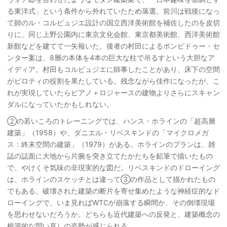
る東洋式」という条件から外れていたため落選。前川は戦後になっ
て師のル・コルビュジエ設計の国立西洋美術館を補佐したのを皮切
りに、同じ上野公園内に東京文化会館、東京都美術館、西洋美術館
新館などを建てて一矢報いた。後者の村田によるポンピドゥー・セ
ンター案は、8層の本体を4本の巨大な柱で吊るすという大胆なア
イディア。村田もコルビュジエに師事したことがあり、床下の空間
がピロティの役割を果たしている。残念ながら佳作になったが、こ
れが実現していたらピアノ＋ロジャースの建物よりさらにスキャン
ダルになっていたかもしれない。
②の若いころのトレーニングでは、ハンス・ホラインの「超高層
建築」（1958）や、ダニエル・リベスキンドの「マイクロメガ
ス：終末空間の建築」（1979）がある。ホラインのプランは、雑
誌の誌面に大地から片腕を突き立てたかたちを鉛筆で描いたもの
で、やけくそ気味の非現実的な図だ。リベスキンドのドローイング
は、ホラインのスケッチとは違って③の作品として描かれたもの
でもある。破壊された建築の断片を寄せ集めたような神経症的なド
ローイングで、いま見ればWTCが崩落する瞬間か、その倒壊現場
を思わせないだろうか。どちらも近代建築への反発と、建築概念の
根源的な問い直しの姿勢が感じられる。