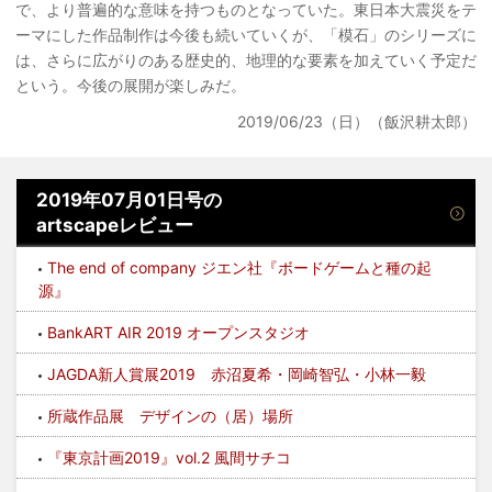
で、より普遍的な意味を持つものとなっていた。東日本大震災をテ
ーマにした作品制作は今後も続いていくが、「模石」のシリーズに
は、さらに広がりのある歴史的、地理的な要素を加えていく予定だ
という。今後の展開が楽しみだ。
2019/06/23（日）（飯沢耕太郎）
2019年07月01日号の
artscapeレビュー
The end of company ジエン社『ボードゲームと種の起
源』
BankART AIR 2019 オープンスタジオ
JAGDA新人賞展2019 赤沼夏希・岡崎智弘・小林一毅
所蔵作品展 デザインの（居）場所
『東京計画2019』vol.2 風間サチコ