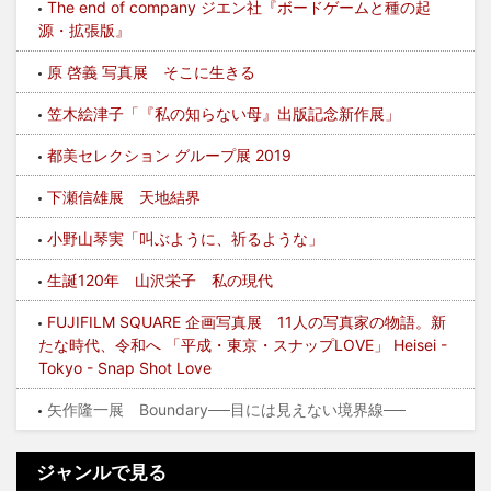
The end of company ジエン社『ボードゲームと種の起
源・拡張版』
原 啓義 写真展 そこに生きる
笠木絵津子「『私の知らない母』出版記念新作展」
都美セレクション グループ展 2019
下瀬信雄展 天地結界
小野山琴実「叫ぶように、祈るような」
生誕120年 山沢栄子 私の現代
FUJIFILM SQUARE 企画写真展 11人の写真家の物語。新
たな時代、令和へ 「平成・東京・スナップLOVE」 Heisei -
Tokyo - Snap Shot Love
矢作隆一展 Boundary──目には見えない境界線──
ジャンルで見る