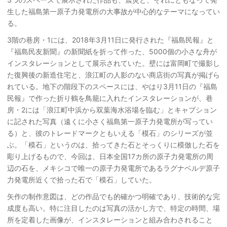
生した福島第一原子力発電所の大事故が中心的なテーマになってい
る。
3階の巷房・1には、2018年3月11日に発行された『福島民報』と
『福島民友新聞』の新聞紙を折って作った、5000個の小さな舟が
インスタレーションとして展示されていた。壁には富岡町で撮影し
た復興後の新造住宅と、浪江町の人影のない商店街の写真が掲げら
れている。地下の階段下のスペースには、やはり3月11日の『福島
民報』で作った折り鶴を鳥籠に入れたインスタレーションが、巷
房・2には「浪江町中浜から双葉海水浴場を臨む」とキャプション
に記された写真（遠くに小さく福島第一原子力発電所が写ってい
る）と、彼のトレードマークともいえる「模石」のシリーズが並
ぶ。「模石」というのは、拾ってきた石とそっくりに模倣した石を
彫り上げるもので、今回は、日本全国17カ所の原子力発電所の周
辺の石を、メキシコで唯一の原子力発電所であるラグナベルデ原子
力発電所近くで拾った石で「模石」していた。
矢作の制作意図は、どの作品でも的確かつ明確であり、技術的な完
成度も高い。特に注目したのは写真の活かし方で、特定の時間、場
所を定着した画像が、インスタレーションと組み合わされること