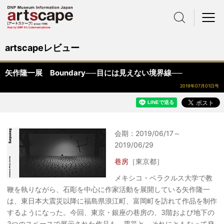
サイト内検索
メニュー
artscapeレビュー
矢作隆一展 Boundary──目には見えない境界線──
2019年07月01日号
会期：2019/06/17～
2019/06/29
巷房
［東京都］
メキシコ・ベラクルス大学で教
鞭を執りながら、石彫を中心に作家活動を展開している矢作隆一
は、東日本大震災以降に福島県浪江町、富岡町を訪れて作品を制作
するようになった。今回、東京・銀座の巷房の、3階および地下の
3つのスペースで展示された作品も、震災と、それにともなって発