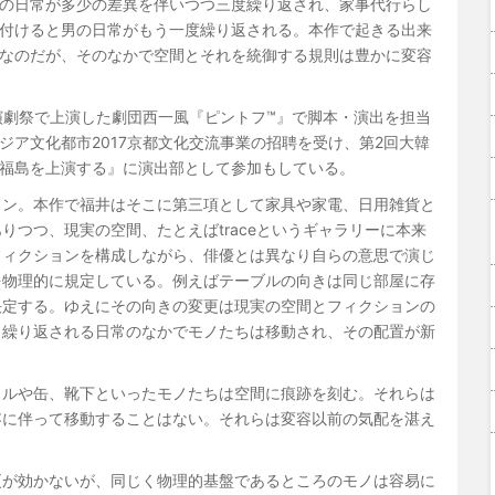
の日常が多少の差異を伴いつつ三度繰り返され、家事代行らし
付けると男の日常がもう一度繰り返される。本作で起きる出来
なのだが、そのなかで空間とそれを統御する規則は豊かに変容
生演劇祭で上演した劇団西一風『ピントフ™』で脚本・演出を担当
ジア文化都市2017京都文化交流事業の招聘を受け、第2回大韓
『福島を上演する』に演出部として参加もしている。
ョン。本作で福井はそこに第三項として家具や家電、日用雑貨と
つつ、現実の空間、たとえばtraceというギャラリーに本来
フィクションを構成しながら、俳優とは異なり自らの意思で演じ
を物理的に規定している。例えばテーブルの向きは同じ部屋に存
決定する。ゆえにその向きの変更は現実の空間とフィクションの
。繰り返される日常のなかでモノたちは移動され、その配置が新
トルや缶、靴下といったモノたちは空間に痕跡を刻む。それらは
容に伴って移動することはない。それらは変容以前の気配を湛え
更が効かないが、同じく物理的基盤であるところのモノは容易に