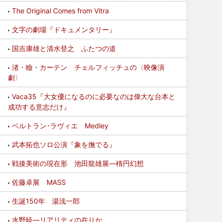
The Original Comes from Vitra
文字の劇場『ドキュメンタリー』
国吉康雄と清水登之 ふたつの道
渚・瞼・カーテン チェルフィッチュの〈映像演
劇〉
Vaca35『大女優になるのに必要なのは偉大な台本と
成功する意志だけ』
ベルトラン･ラヴィエ Medley
武本拓也ソロ公演『象を撫でる』
戦後美術の現在形 池田龍雄展—楕円幻想
佐藤卓展 MASS
生誕150年 湯浅一郎
水野暁—リアリティの在りか