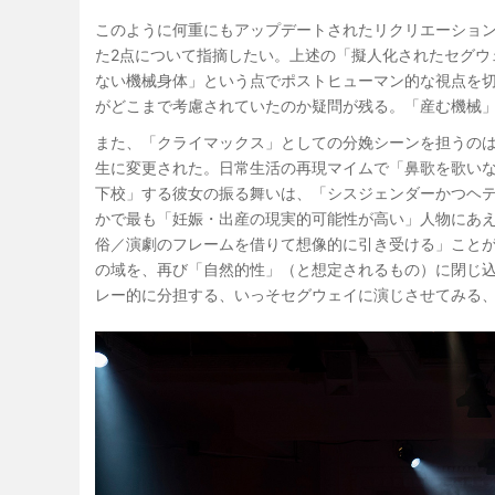
このように何重にもアップデートされたリクリエーショ
た2点について指摘したい。上述の「擬人化されたセグウ
ない機械身体」という点でポストヒューマン的な視点を
がどこまで考慮されていたのか疑問が残る。「産む機械
また、「クライマックス」としての分娩シーンを担うの
生に変更された。日常生活の再現マイムで「鼻歌を歌い
下校」する彼女の振る舞いは、「シスジェンダーかつヘ
かで最も「妊娠・出産の現実的可能性が高い」人物にあ
俗／演劇のフレームを借りて想像的に引き受ける」こと
の域を、再び「自然的性」（と想定されるもの）に閉じ
レー的に分担する、いっそセグウェイに演じさせてみる