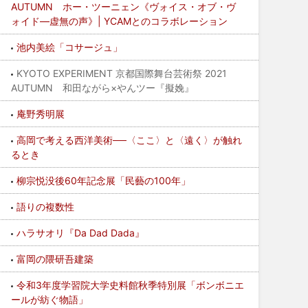
AUTUMN ホー・ツーニェン《ヴォイス・オブ・ヴ
ォイド―虚無の声》| YCAMとのコラボレーション
池内美絵「コサージュ」
KYOTO EXPERIMENT 京都国際舞台芸術祭 2021
AUTUMN 和田ながら×やんツー『擬娩』
庵野秀明展
高岡で考える西洋美術──〈ここ〉と〈遠く〉が触れ
るとき
柳宗悦没後60年記念展「民藝の100年」
語りの複数性
ハラサオリ『Da Dad Dada』
富岡の隈研吾建築
令和3年度学習院大学史料館秋季特別展「ボンボニエ
ールが紡ぐ物語」