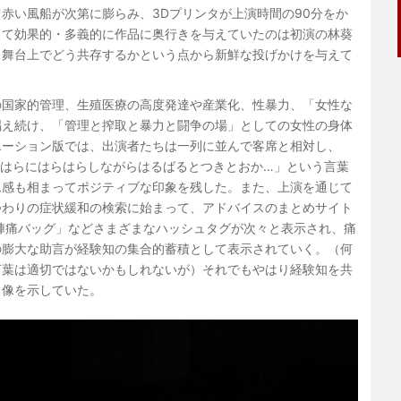
赤い風船が次第に膨らみ、3Dプリンタが上演時間の90分をか
して効果的・多義的に作品に奥行きを与えていたのは初演の林葵
と舞台上でどう共存するかという点から新鮮な投げかけを与えて
の国家的管理、生殖医療の高度発達や産業化、性暴力、「女性な
唱え続け、「管理と搾取と暴力と闘争の場」としての女性の身体
エーション版では、出演者たちは一列に並んで客席と相対し、
るはらにはらはらしながらはるばるとつきとおか…」という言葉
ム感も相まってポジティブな印象を残した。また、上演を通じて
つわりの症状緩和の検索に始まって、アドバイスのまとめサイト
陣痛バッグ」などさまざまなハッシュタグが次々と表示され、痛
の膨大な助言が経験知の集合的蓄積として表示されていく。（何
言葉は適切ではないかもしれないが）それでもやはり経験知を共
」像を示していた。