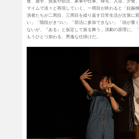
食、通学、授業や部活、家事や仕事、帰宅、入浴、夕食
マイムで淡々と再現していく。一周目が終わると「妊娠
演者たちが二周目、三周目を繰り返す日常生活が次第に
い」「階段がきつい」「部活に参加できない」「頭が重
ないが、『ある』と仮定して振る舞う」演劇の原理に、
もうひとつ加わる、秀逸な仕掛けだ。