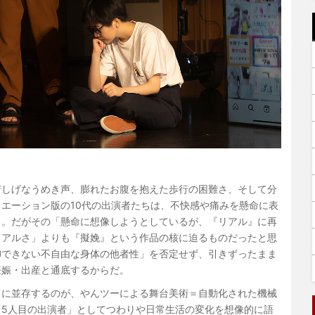
苦しげなうめき声、膨れたお腹を抱えた歩行の困難さ、そして分
エーション版の10代の出演者たちは、不快感や痛みを懸命に表
る。だがその「懸命に想像しようとしているが、『リアル』に再
リアルさ」よりも『擬娩』という作品の核に迫るものだったと思
御できない不自由な身体の他者性」を否定せず、引きずったまま
妊娠・出産と通底するからだ。
もに並存するのが、やんツーによる舞台美術＝自動化された機械
5人目の出演者」としてつわりや日常生活の変化を想像的に語