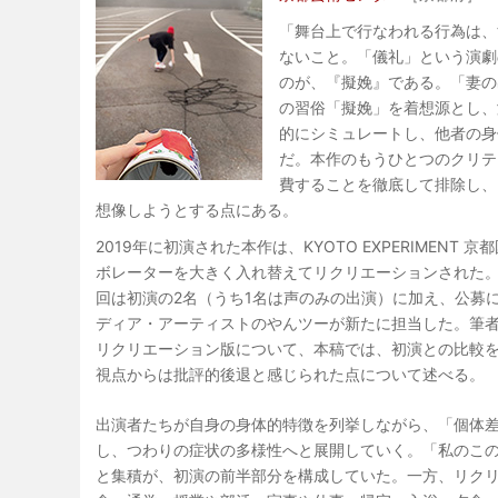
「舞台上で行なわれる行為は、
ないこと。「儀礼」という演劇
のが、『擬娩』である。「妻の
の習俗「擬娩」を着想源とし、
的にシミュレートし、他者の身
だ。本作のもうひとつのクリテ
費することを徹底して排除し、
想像しようとする点にある。
2019年に初演された本作は、KYOTO EXPERIMENT 
ボレーターを大きく入れ替えてリクリエーションされた。
回は初演の2名（うち1名は声のみの出演）に加え、公募
ディア・アーティストのやんツーが新たに担当した。筆
リクリエーション版について、本稿では、初演との比較
視点からは批評的後退と感じられた点について述べる。
出演者たちが自身の身体的特徴を列挙しながら、「個体
し、つわりの症状の多様性へと展開していく。「私のこ
と集積が、初演の前半部分を構成していた。一方、リク