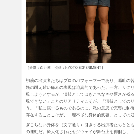
［撮影：白井茜 提供：KYOTO EXPERIMENT］
初演の出演者たちはプロのパフォーマーであり、嘔吐の
娩の耐え難い痛みの表現は迫真的であった。一方、リクリ
現しようとするが、演技としてはぎこちなさや硬さが残
現できない」ことのリアリティこそが、「演技としての
う。「私に属するものであるのに、私の意思で完璧に制
存在することこそが、「理不尽な身体的変容」としての
ぎこちない身体を（文字通り）引きずる出演者たちとと
の運動だ。擬人化されたセグウェイが舞台上を徘徊し、「