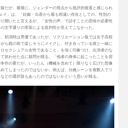
ン版だが、最後に、ジェンダーの視点から批評的後退と感じられ
ェイ」は、「妊娠・出産から最も程遠い存在としての、性別の
切り開いたと言えるが、「女性の声」で話すことの意味や必要性
」の文字通りの実装による批判性が見えてこなかった。
は、初演時は男優であったが、リクリエーション版では女子高校
ながら鏡の前で楽しそうにメイクし、付き合っている彼と一緒に
テロセクシュアル女性であること」を強く印象づけ、出演者のな
えて担わせた点に疑問が残る。「他者の身体に起こったことを習
が本作の要だが、いったん（機械を含めて）限りなく広げた想像
込めてしまったのではないか。例えば、分娩シーンを複数人でリ
、などの選択肢もあったのではないかという思いが残る。