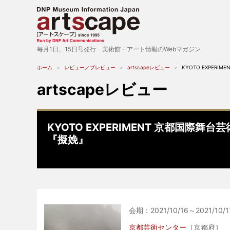
毎月1日、15日号発行 美術館・アート情報のWebマガジン
ホーム
レビュー／プレビュー
artscapeレビュー
KYOTO EXPERI
artscapeレビュー
KYOTO EXPERIMENT 京都国際舞台
『擬娩』
会期：2021/10/16～2021/10/1
京都芸術センター
［京都府］