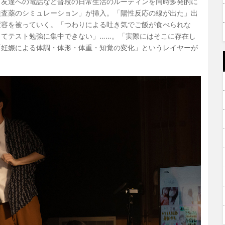
、友達への電話など普段の日常生活のルーティンを同時多発的に
検査薬のシミュレーション」が挿入。「陽性反応の線が出た」出
変容を被っていく。「つわりによる吐き気でご飯が食べられな
くてテスト勉強に集中できない」……。「実際にはそこに存在し
「妊娠による体調・体形・体重・知覚の変化」というレイヤーが