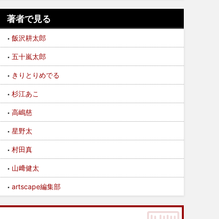
著者で見る
飯沢耕太郎
五十嵐太郎
きりとりめでる
杉江あこ
高嶋慈
星野太
村田真
山﨑健太
artscape編集部