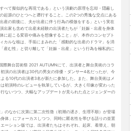
すべて擬似的な再現である」という演劇の原理を忘却・隠蔽し
の起源のひとつへと遡行すること。この2つの秀逸な交点にある
出産の前後に、夫が出産に伴う行為の模倣をする」という実在
演出家も含めて出産未経験の出演者たちが「妊娠・出産を身体
体に起こる変容や痛みを想像すること」が、本作のコンセプト
ィカルな核は、手垢にまみれた「感動的な出産のドラマ」を消
「産む性」と切り離して「妊娠・出産」という行為を極私的に
京都国際舞台芸術祭 2021 AUTUMNにて、出演者と舞台美術のコラ
初演の出演者は30代の男女の俳優・ダンサー4名だったが、今
による10代の出演者3名が新たに参加した。また、舞台美術はメ
者は初演時のレビューを執筆しているが、大きく印象が変わった
を行ないつつ、大幅なアップデートが見られた点とジェンダーの
差」のなかに次第に第二次性徴（初潮の遅さ、生理不順）が登場
の身体」にフォーカスしつつ、同時に匿名性を帯びる語りの並置
リエーション版では、出演者たちはそれぞれ、起床、着替え、朝