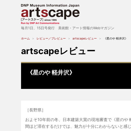
毎月1日、15日号発行 美術館・アート情報のWebマガジン
ホーム
レビュー／プレビュー
artscapeレビュー
《星のや 軽井沢》
artscapeレビュー
《星のや 軽井沢》
［長野県］
およそ10年前の冬、日本建築大賞の現地審査で《星のや
間ほど滞在するだけでは、魅力が十分にわからないと感