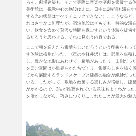
ろん、劇場建築も、そこで実際に音楽や演劇を鑑賞する
美術館は、視覚中心の施設ゆえに、日中に2時間も滞在す
する光の状態はすべてチェックできない）。こうなると
れはさすがに無理だが、宿泊施設はそもそも一時的な滞
い、飲食を含めて贅沢な時間を過ごすという体験を提供
るだろうと思わせる、それに見あう内容である。
ここで朝を迎えたら素晴らしいだろうという印象をもっ
す体験は格別だった。《星のや軽井沢》は、部屋を集積
し、豊かな地形にあわせて、路地があったり、山側だっ
を囲む空間は小世界をかたちづくり、集落らしさを強く
てから展開するランドスケープと建築の融合が絶妙だっ
いる。したがって、敷地を散策する楽しみが増幅し、建
がかかるので、2泊が推奨されている意味もよくわかった
を活かしながら、巧みにつくりこまれたことが最大の魅