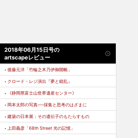
2018年06月15日号の
artscapeレビュー
後藤元洋「竹輪之木乃伊御開帳」
クロード・レジ演出『夢と錯乱』
《静岡県富士山世界遺産センター》
岡本太郎の写真──採集と思考のはざまに
建築の日本展：その遺伝子のもたらすもの
上田義彦「68th Street 光の記憶」