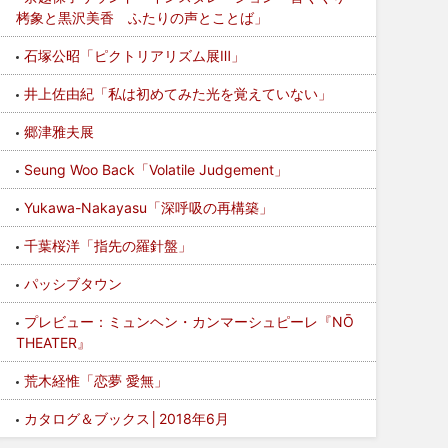
栲象と黒沢美香 ふたりの声とことば」
石塚公昭「ピクトリアリズム展Ⅲ」
井上佐由紀「私は初めてみた光を覚えていない」
郷津雅夫展
Seung Woo Back「Volatile Judgement」
Yukawa-Nakayasu「深呼吸の再構築」
千葉桜洋「指先の羅針盤」
パッシブタウン
プレビュー：ミュンヘン・カンマーシュピーレ『NŌ
THEATER』
荒木経惟「恋夢 愛無」
カタログ＆ブックス│2018年6月