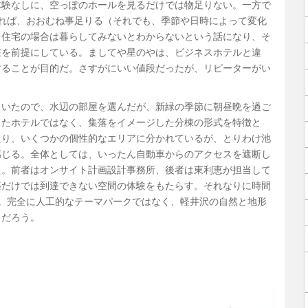
体験なしに、空っぽのホールを見るだけでは物足りない。一方で
れば、おおむね事足りる（それでも、季節や日時によって変化
、住宅の場合は暮らしてみないとわからないという話になり、そ
在を前提にしている。ましてや星のやは、ビジネスホテルと違
することが目的だ。さすがにいい値段だったが、リピーターがい
ていたので、水辺の部屋を選んだが、新緑の季節に朝昼晩を過ご
したホテルではなく、集落をイメージした分棟の形式を特徴と
たり、いくつかの個性的なエリアに分かれているが、とりわけ池
感じる。全体としては、いったん自動車からのアクセスを遮断し
た。前者はオンサイト計画設計事務所、後者は東利恵が担当して
築だけでは到達できない空間の体験をもたらす。それなりに時間
。完全に人工的なテーマパークではなく、軽井沢の自然と地形
力だろう。