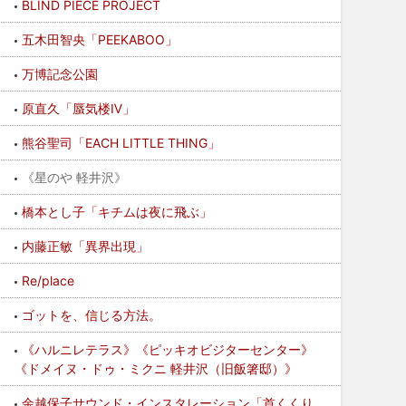
BLIND PIECE PROJECT
五木田智央「PEEKABOO」
万博記念公園
原直久「蜃気楼Ⅳ」
熊谷聖司「EACH LITTLE THING」
《星のや 軽井沢》
橋本とし子「キチムは夜に飛ぶ」
内藤正敏「異界出現」
Re/place
ゴットを、信じる方法。
《ハルニレテラス》《ピッキオビジターセンター》
《ドメイヌ・ドゥ・ミクニ 軽井沢（旧飯箸邸）》
余越保子サウンド・インスタレーション「首くくり