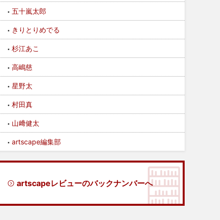
五十嵐太郎
きりとりめでる
杉江あこ
高嶋慈
星野太
村田真
山﨑健太
artscape編集部
artscapeレビューのバックナンバーへ