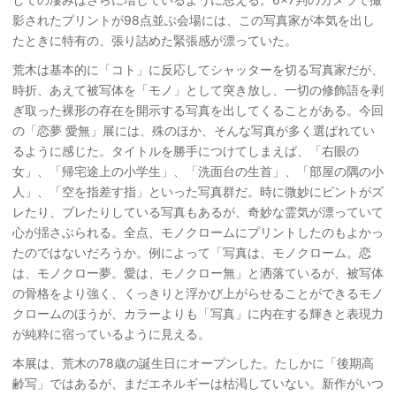
影されたプリントが98点並ぶ会場には、この写真家が本気を出し
たときに特有の、張り詰めた緊張感が漂っていた。
荒木は基本的に「コト」に反応してシャッターを切る写真家だが、
時折、あえて被写体を「モノ」として突き放し、一切の修飾語を剥
ぎ取った裸形の存在を開示する写真を出してくることがある。今回
の「恋夢 愛無」展には、殊のほか、そんな写真が多く選ばれてい
るように感じた。タイトルを勝手につけてしまえば、「右眼の
女」、「帰宅途上の小学生」、「洗面台の生首」、「部屋の隅の小
人」、「空を指差す指」といった写真群だ。時に微妙にピントがズ
レたり、ブレたりしている写真もあるが、奇妙な霊気が漂っていて
心が揺さぶられる。全点、モノクロームにプリントしたのもよかっ
たのではないだろうか。例によって「写真は、モノクローム。恋
は、モノクロー夢。愛は、モノクロー無」と洒落ているが、被写体
の骨格をより強く、くっきりと浮かび上がらせることができるモノ
クロームのほうが、カラーよりも「写真」に内在する輝きと表現力
が純粋に宿っているように見える。
本展は、荒木の78歳の誕生日にオープンした。たしかに「後期高
齢写」ではあるが、まだエネルギーは枯渇していない。新作がいつ