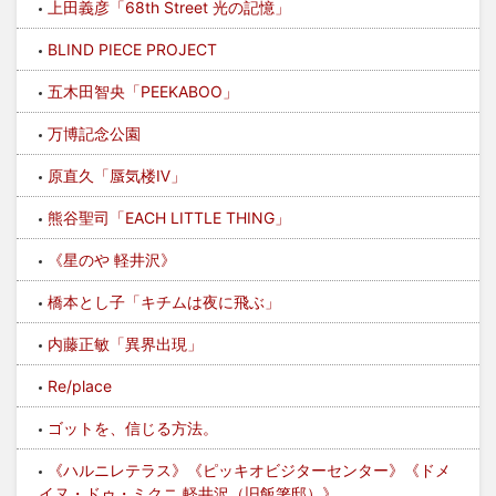
上田義彦「68th Street 光の記憶」
BLIND PIECE PROJECT
五木田智央「PEEKABOO」
万博記念公園
原直久「蜃気楼Ⅳ」
熊谷聖司「EACH LITTLE THING」
《星のや 軽井沢》
橋本とし子「キチムは夜に飛ぶ」
内藤正敏「異界出現」
Re/place
ゴットを、信じる方法。
《ハルニレテラス》《ピッキオビジターセンター》《ドメ
イヌ・ドゥ・ミクニ 軽井沢（旧飯箸邸）》