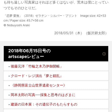
も待ち遠しい写真家はそれほど多くはないが、荒木は僕にとってい
つでもそのひとりだ。
「恋夢 愛無」（2018）ゼラチン・シルバー・プリント Image size: 42×53
cm / Paper size: 45.7×56 cm
© Nobuyoshi Araki
2018/05/31（木）（飯沢耕太郎）
2018年06月15日号の
artscapeレビュー
後藤元洋「竹輪之木乃伊御開帳」
クロード・レジ演出『夢と錯乱』
《静岡県富士山世界遺産センター》
岡本太郎の写真──採集と思考のはざまに
建築の日本展：その遺伝子のもたらすもの