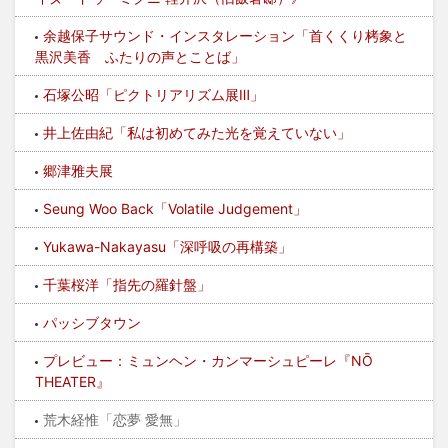
余越保子サウンド・インスタレーション「首くくり栲象と
黒沢美香 ふたりの声とことば」
石塚公昭「ピクトリアリズム展Ⅲ」
井上佐由紀「私は初めてみた光を覚えていない」
郷津雅夫展
Seung Woo Back「Volatile Judgement」
Yukawa-Nakayasu「深呼吸の再構築」
千葉桜洋「指先の羅針盤」
パッシブタウン
プレビュー：ミュンヘン・カンマーシュピーレ『NŌ
THEATER』
荒木経惟「恋夢 愛無」