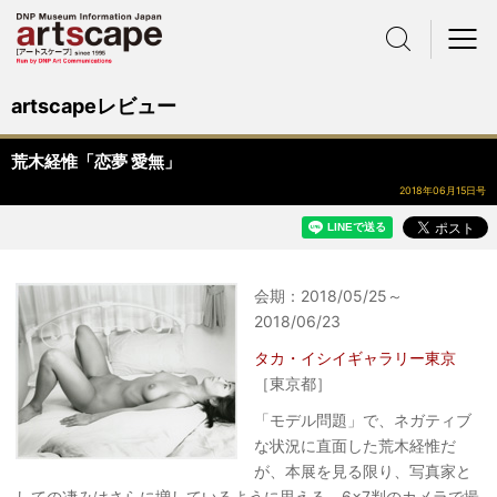
サイト内検索
メニュー
artscapeレビュー
荒木経惟「恋夢 愛無」
2018年06月15日号
会期：2018/05/25～
2018/06/23
タカ・イシイギャラリー東京
［東京都］
「モデル問題」で、ネガティブ
な状況に直面した荒木経惟だ
が、本展を見る限り、写真家と
しての凄みはさらに増しているように思える。6×7判のカメラで撮